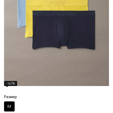
−42%
Размер
M