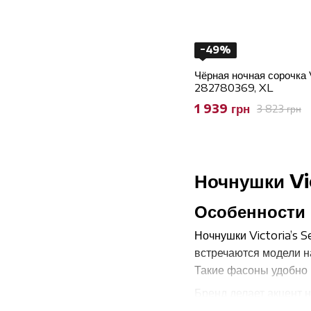
−49%
Чёрная ночная сорочка 
282780369, XL
1 939 грн
3 823 грн
Ночнушки Vi
Особенности
Ночнушки Victoria’s 
встречаются модели н
Такие фасоны удобно н
Бренд делает акцент н
узнаваемый стиль Vict