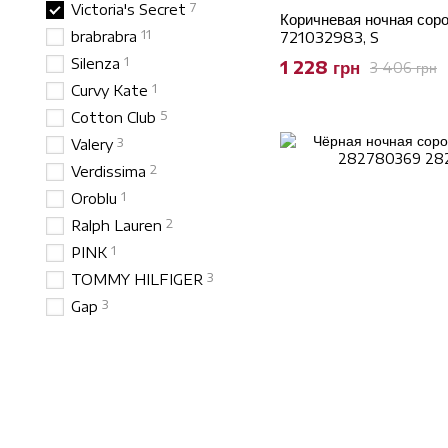
7
Victoria's Secret
Коричневая ночная соро
11
brabrabra
721032983, S
1
Silenza
1 228 грн
3 406 грн
1
Curvy Kate
5
Cotton Club
3
Valery
2
Verdissima
1
Oroblu
2
Ralph Lauren
1
PINK
3
TOMMY HILFIGER
3
Gap