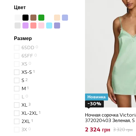
Цвет
Размер
0
65DD
0
65FF
0
XS
1
XS-S
2
S
1
M
0
L
Новинка
−30%
3
XL
1
XL-2XL
Ночная сорочка Victori
372020403 Зеленая, S
1
2XL
2 324 грн
0
3 320 грн
3X