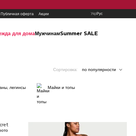
Укр
Рус
Публичная оферта
Акции
ежда для дома
Мужчинам
Summer SALE
Сортировка:
по популярности
аны, легинсы
Майки и топы