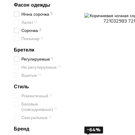
Фасон одежды
5
Нічна сорочка
0
Халат
2
Сорочка
0
Пеньюар
Бретели
1
Регулируемые
0
Не регулируемые
0
Вшитые
Стиль
0
Романтичный
Базовые
0
(повседневные)
0
Сексуальные
Бренд
−64%