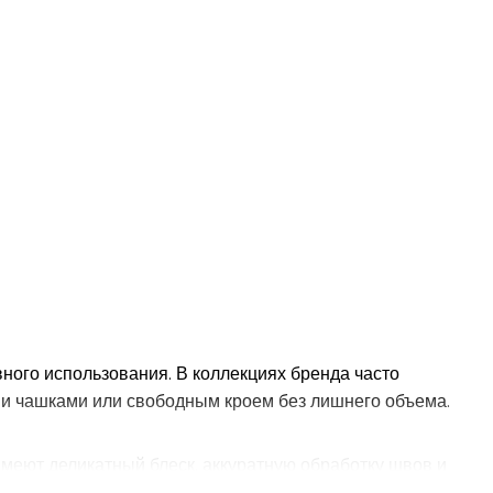
ного использования. В коллекциях бренда часто
ими чашками или свободным кроем без лишнего объема.
 имеют деликатный блеск, аккуратную обработку швов и
или пижамами Victoria’s Secret для более комфортных