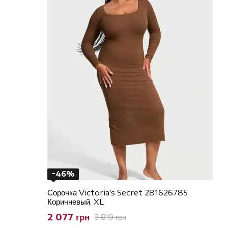
−46%
Сорочка Victoria's Secret 281626785
Коричневый, XL
2 077 грн
3 819 грн