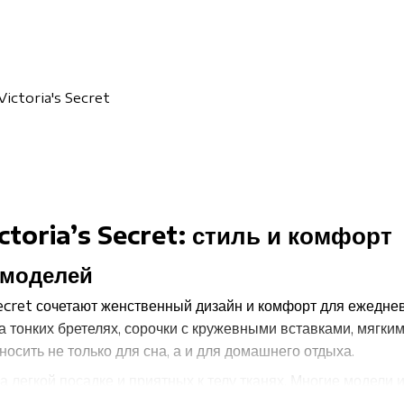
Victoria's Secret
ctoria’s Secret: стиль и комфорт
 моделей
Secret сочетают женственный дизайн и комфорт для ежеднев
а тонких бретелях, сорочки с кружевными вставками, мягк
осить не только для сна, а и для домашнего отдыха.
а легкой посадке и приятных к телу тканях. Многие модели
oria’s Secret. Ночнушки легко сочетать с
одеждой для дома