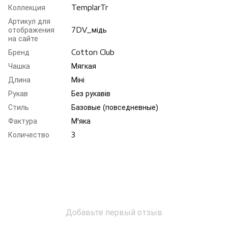
Коллекция
TemplarTr
Артикул для
отображения
7DV_мiдь
на сайте
Бренд
Cotton Club
Чашка
Мягкая
Длина
Міні
Рукав
Без рукавів
Стиль
Базовые (повседневные)
Фактура
М'яка
Количество
3
Добавьте первый отзыв