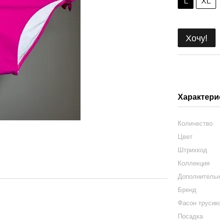
L
XL
Хочу!
Характери
Количество
Цвет
Штрихкод
Коллекция
Дополнитель
Бренд
Фасон трусик
Посадка