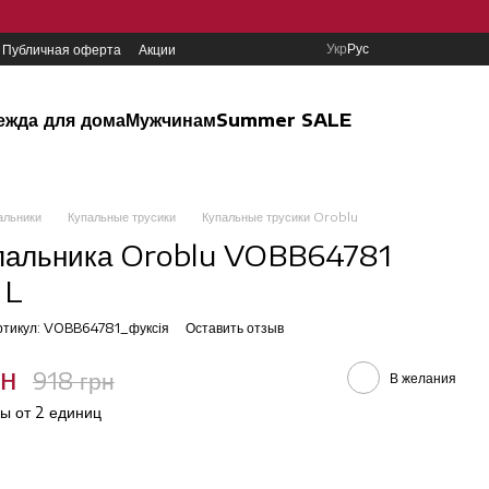
Укр
Рус
Публичная оферта
Акции
ежда для дома
Мужчинам
Summer SALE
альники
Купальные трусики
Купальные трусики Oroblu
упальника Oroblu VOBB64781
 L
ртикул: VOBB64781_фуксiя
Оставить отзыв
рн
918 грн
В желания
ы от 2 единиц