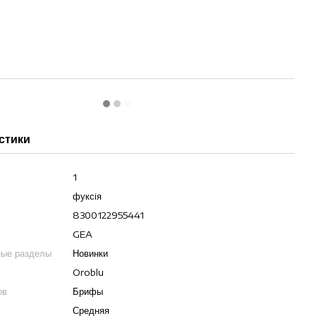
стики
1
фуксiя
8300122955441
GEA
ные разделы
Новинки
Oroblu
ов
Брифы
Средняя