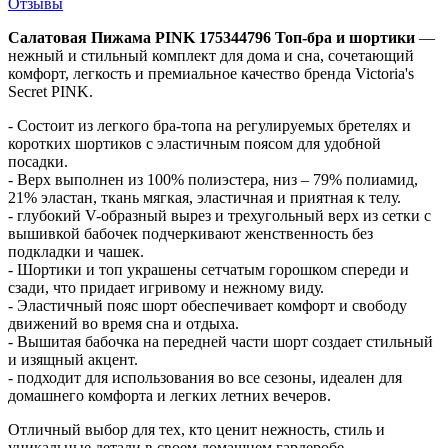
Отзывы
Салатовая Пижама PINK 175344796 Топ-бра и шортики
—
нежный и стильный комплект для дома и сна, сочетающий
комфорт, легкость и премиальное качество бренда Victoria's
Secret PINK.
- Состоит из легкого бра-топа на регулируемых бретелях и
коротких шортиков с эластичным поясом для удобной
посадки.
- Верх выполнен из 100% полиэстера, низ – 79% полиамид,
21% эластан, ткань мягкая, эластичная и приятная к телу.
- глубокий V-образный вырез и трехугольный верх из сетки с
вышивкой бабочек подчеркивают женственность без
подкладки и чашек.
- Шортики и топ украшены сетчатым горошком спереди и
сзади, что придает игривому и нежному виду.
- Эластичный пояс шорт обеспечивает комфорт и свободу
движений во время сна и отдыха.
- Вышитая бабочка на передней части шорт создает стильный
и изящный акцент.
- подходит для использования во все сезоны, идеален для
домашнего комфорта и легких летних вечеров.
Отличный выбор для тех, кто ценит нежность, стиль и
уникальные детали в своем домашнем гардеробе.