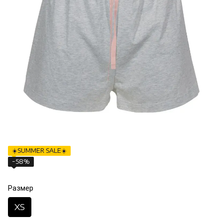
☀️SUMMER SALE☀️
−58%
Размер
XS