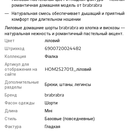
романтичная домашняя модель от brabrabra
Натуральная смесь обеспечивает дышащий и приятный
комфорт при длительном ношении
Лиловые домашние шорты brabrabra из хлопка и вискозы —
натуральная нежность и романтичный пастельный акцент.
Цвет
ліловий
Штрихкод
6900720024482
Коллекция
Фіалка
Артикул для
отображения на
HOM2527013_ліловий
сайте
Дополнительные
Брюки, штаны, легинсы
разделы
Бренд
brabrabra
Фасон одежды
Шорти
Длина
Міні
Стиль
Базовые (повседневные)
Фактура
Гладкая