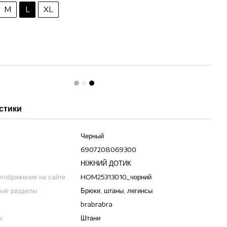
M
L
XL
стики
Черный
6907208069300
НІЖНИЙ ДОТИК
отображения на сайте
HOM25313010_чорний
ные разделы
Брюки, штаны, легинсы
brabrabra
ы
Штани