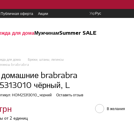
Укр
Рус
Публичная оферта
Акции
ежда для дома
Мужчинам
Summer SALE
жда для дома
Брюки, штаны, легинсы
легинсы brabrabra
 домашние brabrabra
313010 чёрный, L
ртикул: HOM25313010_чорний
Оставить отзыв
грн
В желания
ы от 2 единиц