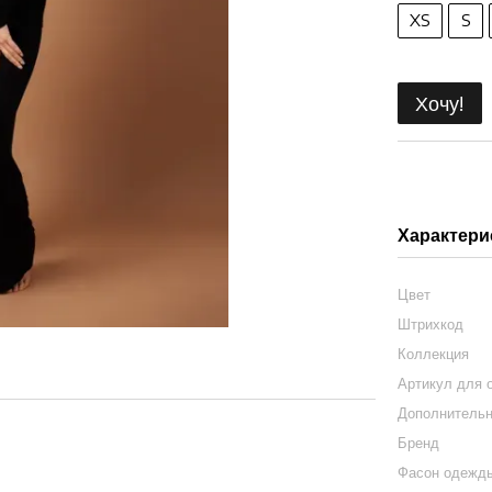
XS
S
Хочу!
Характери
Цвет
Штрихкод
Коллекция
Артикул для 
Дополнитель
Бренд
Фасон одежд