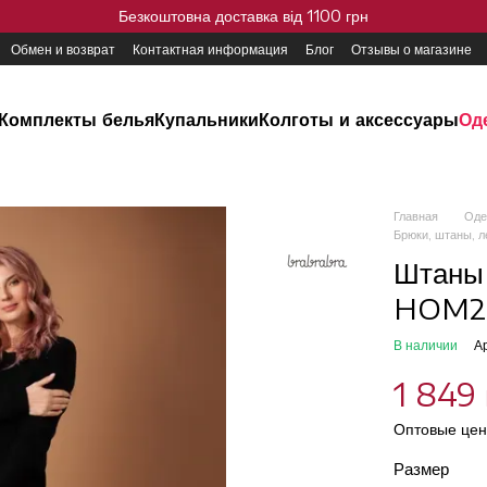
Безкоштовна доставка від 1100 грн
Обмен и возврат
Контактная информация
Блог
Отзывы о магазине
Комплекты белья
Купальники
Колготы и аксессуары
Од
Главная
Оде
Брюки, штаны, 
Штаны
HOM25
В наличии
А
1 849 
Оптовые цен
Размер