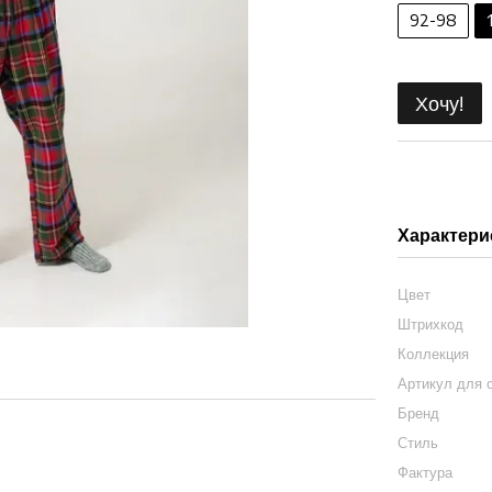
92-98
Хочу!
Характери
Цвет
Штрихкод
Коллекция
Артикул для 
Бренд
Стиль
Фактура