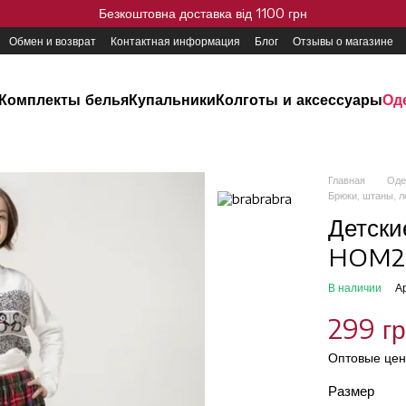
Безкоштовна доставка від 1100 грн
Обмен и возврат
Контактная информация
Блог
Отзывы о магазине
Комплекты белья
Купальники
Колготы и аксессуары
Од
Главная
Оде
Брюки, штаны, 
Детски
HOM20
В наличии
А
299 г
Оптовые цен
Размер