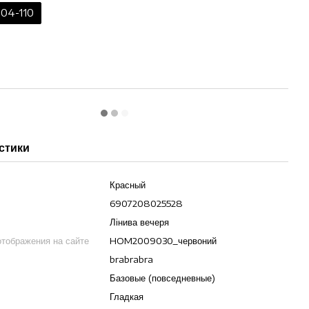
104-110
стики
Красный
6907208025528
Лінива вечеря
отображения на сайте
HOM2009030_червоний
brabrabra
Базовые (повседневные)
Гладкая