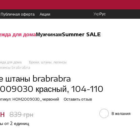
Укр
Рус
Публичная оферта
Акции
ежда для дома
Мужчинам
Summer SALE
жда для дома
Брюки, штаны, легинсы
легинсы brabrabra
е штаны brabrabra
09030 красный, 104-110
ртикул: HOM2009030_червоний
Оставить отзыв
рн
839 грн
В желания
ы от 2 единиц