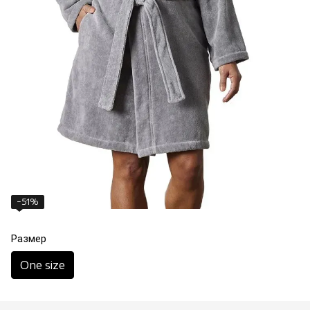
−51%
Размер
One size