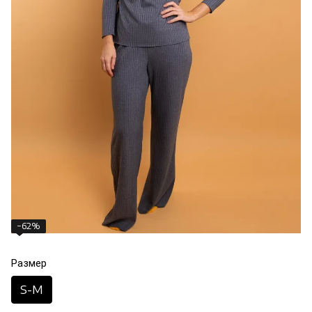
−62%
Размер
S-M