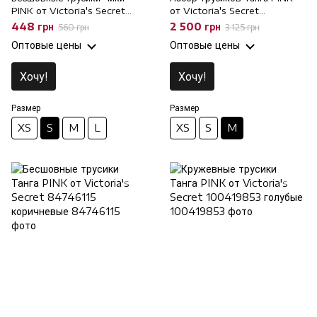
PINK от Victoria's Secret
от Victoria's Secret
223297696 белые, S
363848962 (5шт), M
448 грн
2 500 грн
560 грн
3 125 грн
Оптовые цены
Оптовые цены
Хочу!
Хочу!
Размер
Размер
XS
S
M
L
XS
S
M