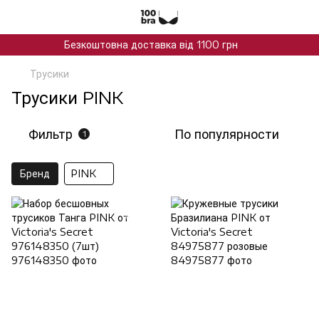
Безкоштовна доставка від 1100 грн
Трусики
Трусики PINK
Фильтр
По популярности
1
Бренд
PINK