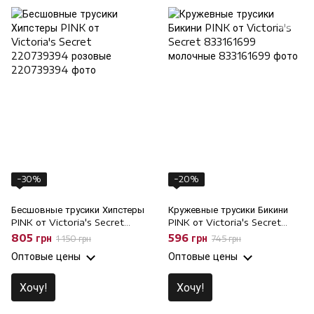
−30%
−20%
Бесшовные трусики Хипстеры
Кружевные трусики Бикини
PINK от Victoria's Secret
PINK от Victoria's Secret
220739394 розовые, L
833161699 молочные, M
805 грн
596 грн
1 150 грн
745 грн
Оптовые цены
Оптовые цены
Хочу!
Хочу!