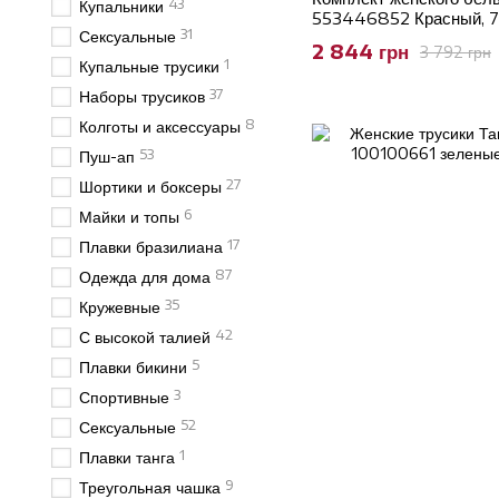
43
Купальники
553446852 Красный, 7
31
Сексуальные
2 844 грн
3 792 грн
1
Купальные трусики
37
Наборы трусиков
8
Колготы и аксессуары
53
Пуш-ап
27
Шортики и боксеры
6
Майки и топы
17
Плавки бразилиана
87
Одежда для дома
35
Кружевные
42
С высокой талией
5
Плавки бикини
3
Спортивные
52
Сексуальные
1
Плавки танга
9
Треугольная чашка