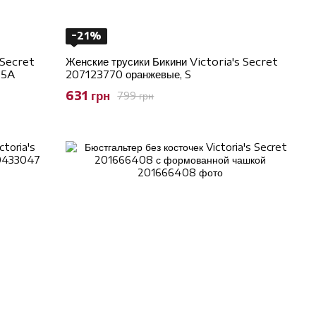
−21%
 Secret
Женские трусики Бикини Victoria's Secret
75A
207123770 оранжевые, S
631 грн
799 грн