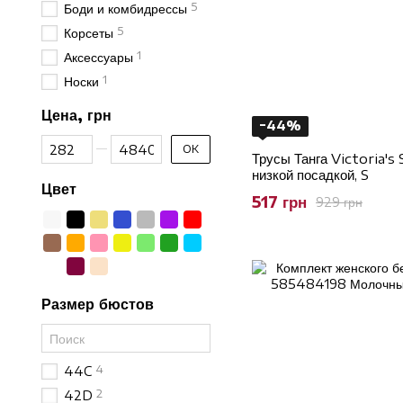
5
Боди и комбидрессы
5
Корсеты
1
Аксессуары
1
Носки
Цена, грн
−44%
От Цена, грн
До Цена, грн
OK
Трусы Танга Victoria's
низкой посадкой, S
Цвет
517 грн
929 грн
Размер бюстов
4
44C
2
42D