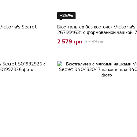
−25%
Victoria's Secret
Бюстгальтер без косточек Victoria's
267991631 с формованной чашкой, 
2 579 грн
3 439 грн