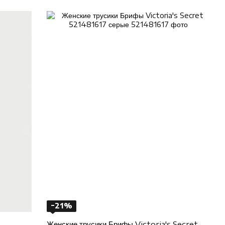
 магазин, где каждая женщина могла бы купить красивое и
вание компании связано с английской королевой Викторией,
иль. Эта концепция вдохновила основателя на создание
ость женщины.
 получила новый импульс развития и быстро стала
ся огромной популярностью, ведь бренд удачно сочетает
является уникальный опыт покупок. Каждый магазин
тиж и эстетику бренда. Мировые показы Victoria’s
обытием, демонстрируя не только новые коллекции, но и
ь себя уверенно и сексуально каждый день.
щина заслуживает внимания к себе, комфорта и
но купить Victoria’s Secret в Украине через официальные
сочетает высокое качество, современный дизайн и
оступными.
енской силы, элегантности и безупречного вкуса, который
−21%
Женские трусики Брифы Victoria's Secret