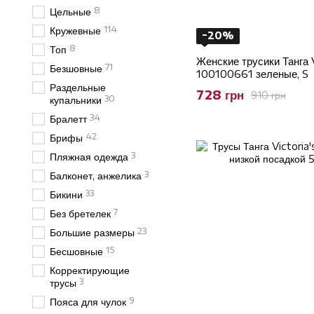
8
Цельные
114
Кружевные
−20%
8
Топ
Женские трусики Танга 
71
Безшовные
100100661 зеленые, S
Раздельные
728 грн
910 грн
30
купальники
34
Бралетт
42
Брифы
3
Пляжная одежда
3
Балконет, анжелика
33
Бикини
7
Без бретелек
23
Большие размеры
15
Бесшовные
Корректирующие
3
трусы
9
Пояса для чулок