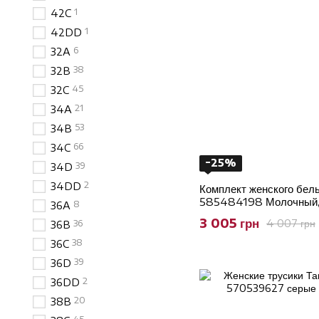
1
42C
1
42DD
6
32A
38
32B
45
32C
21
34A
53
34B
66
34C
−25%
39
34D
2
34DD
Комплект женского бель
585484198 Молочный,
8
36A
3 005 грн
4 007 грн
36
36B
38
36C
39
36D
2
36DD
20
38B