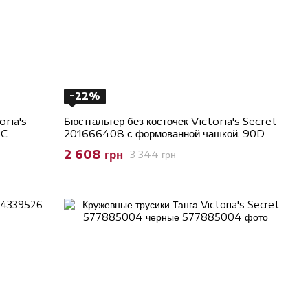
−22%
oria's
Бюстгальтер без косточек Victoria's Secret
5C
201666408 с формованной чашкой, 90D
2 608 грн
3 344 грн