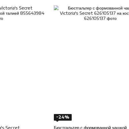
−24%
a's Secret
Бюстгальтер с формованной чашкой