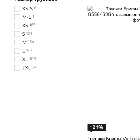
6
XS-S
1
M-L
167
XS
191
S
164
M
147
L
105
XL
34
2XL
−21%
Трусики Брифы Victori