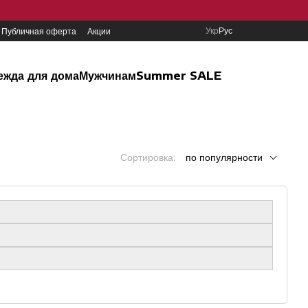
Укр
Рус
Публичная оферта
Акции
ежда для дома
Мужчинам
Summer SALE
Сортировка:
по популярности
стиля и уверенности. Бренд был основан в 1977 году Роем