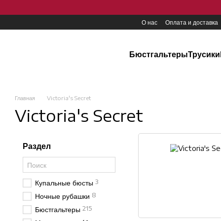
Перейти к основному контенту
О нас
Оплата и доставка
Бюстгальтеры
Трусики
Главная
Victoria's Secret
Victoria's Secret
Раздел
3
Купальные бюсты
8
Ночные рубашки
215
Бюстгальтеры