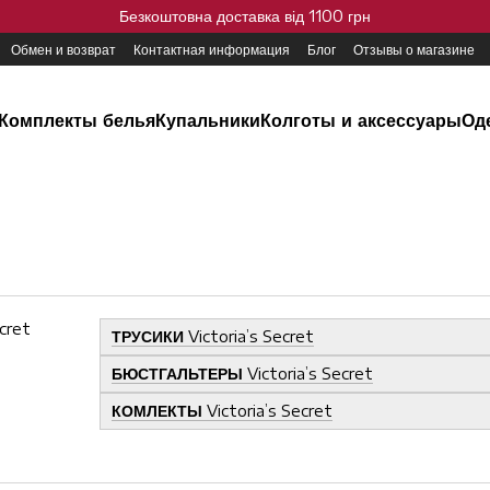
Безкоштовна доставка від 1100 грн
Обмен и возврат
Контактная информация
Блог
Отзывы о магазине
Комплекты белья
Купальники
Колготы и аксессуары
Од
ТРУСИКИ
Victoria’s Secret
БЮСТГАЛЬТЕРЫ
Victoria’s Secret
КОМЛЕКТЫ
Victoria’s Secret
Victoria’s Secret — мировой символ женственности, 