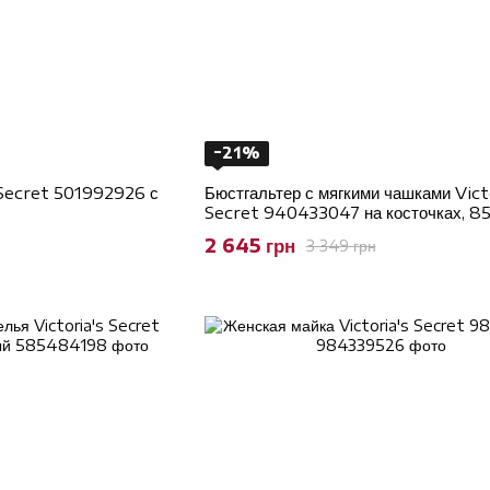
−21%
 Secret 501992926 с
Бюстгальтер с мягкими чашками Vict
Secret 940433047 на косточках, 8
2 645 грн
3 349 грн