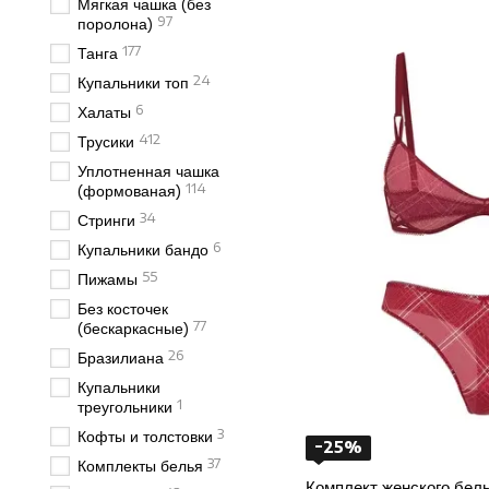
Мягкая чашка (без
97
поролона)
177
Танга
24
Купальники топ
6
Халаты
412
Трусики
Уплотненная чашка
114
(формованая)
34
Стринги
6
Купальники бандо
55
Пижамы
Без косточек
77
(бескаркасные)
26
Бразилиана
Купальники
1
треугольники
3
Кофты и толстовки
−25%
37
Комплекты белья
Комплект женского бель