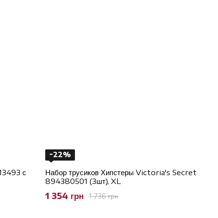
−22%
13493 с
Набор трусиков Хипстеры Victoria's Secret
894380501 (3шт), XL
1 354 грн
1 736 грн