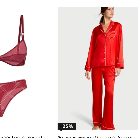
Реймондом в Калифорнии, который стремился создать
элегантное бельё без стеснения и дискомфорта. Наз
олицетворяющей роскошь, утонченность и женский ст
продуктов, которые подчёркивают красоту и уверенн
Под руководством Лесли Векснера Victoria’s Secret
глобальным лидером в индустрии моды.
Магазины Victoria’s Secret по всему миру пользуют
роскошь, стиль и доступность.
Одной из ключевых особенностей Victoria’s Secret 
оформлен с изысканным вкусом, подчеркивающим прес
Secret Fashion Show стали настоящим культурным с
стиль жизни, который вдохновляет женщин чувствоват
Философия бренда основана на том, что каждая жен
эстетического удовольствия от покупки. Сегодня мож
магазины и интернет-платформы. Продукция бренда 
инновационные технологии, делая стиль и красоту д
Victoria’s Secret — это не просто бренд, а символ ж
−25%
ценят миллионы покупательниц по всему миру.
я Victoria's Secret
Женская пижама Victoria's Secret