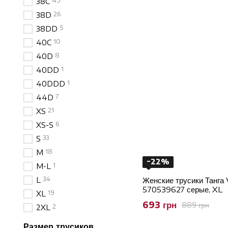
45
38C
26
38D
5
38DD
10
40C
8
40D
1
40DD
1
40DDD
7
44D
21
XS
6
XS-S
33
S
18
M
−22%
1
M-L
34
L
Женские трусики Танга 
570539627 серые, XL
19
XL
693 грн
889 грн
2
2XL
Размер трусиков