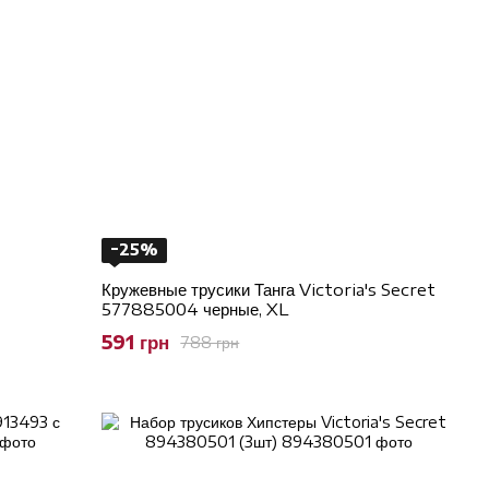
−25%
Кружевные трусики Танга Victoria's Secret
577885004 черные, XL
591 грн
788 грн