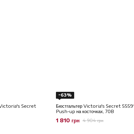
−63%
Victoria's Secret
Бюстгальтер Victoria's Secret 5559
Push-up на косточках, 70B
1 810 грн
4 904 грн