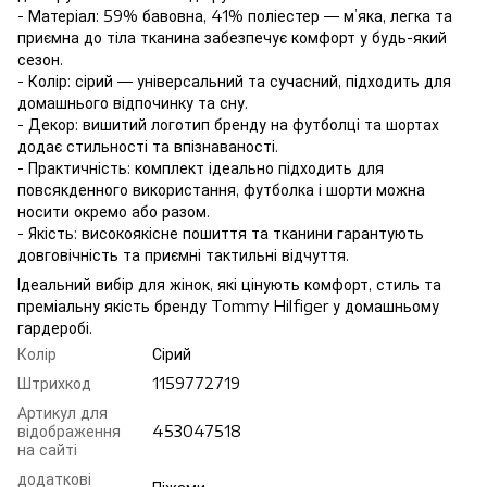
- Матеріал: 59% бавовна, 41% поліестер — м’яка, легка та
приємна до тіла тканина забезпечує комфорт у будь-який
сезон.
- Колір: сірий — універсальний та сучасний, підходить для
домашнього відпочинку та сну.
- Декор: вишитий логотип бренду на футболці та шортах
додає стильності та впізнаваності.
- Практичність: комплект ідеально підходить для
повсякденного використання, футболка і шорти можна
носити окремо або разом.
- Якість: високоякісне пошиття та тканини гарантують
довговічність та приємні тактильні відчуття.
Ідеальний вибір для жінок, які цінують комфорт, стиль та
преміальну якість бренду Tommy Hilfiger у домашньому
гардеробі.
Колір
Сірий
Штрихкод
1159772719
Артикул для
відображення
453047518
на сайті
додаткові