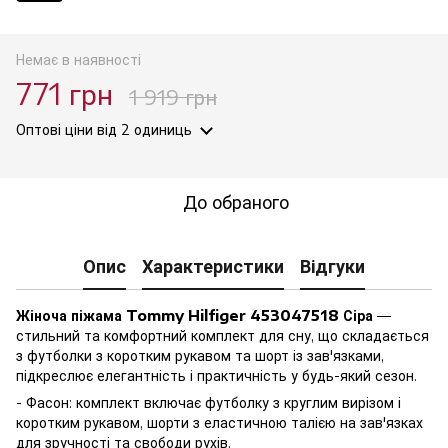
Немає в наявності
771 грн
1 919 грн
Оптові ціни
від 2 одиниць
До обраного
Опис
Характеристики
Відгуки
Жіноча піжама Tommy Hilfiger 453047518 Сіра
—
стильний та комфортний комплект для сну, що складається
з футболки з коротким рукавом та шорт із зав'язками,
підкреслює елегантність і практичність у будь-який сезон.
- Фасон: комплект включає футболку з круглим вирізом і
коротким рукавом, шорти з еластичною талією на зав'язках
для зручності та свободи рухів.