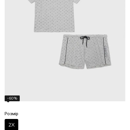
−60%
Розмір
2X