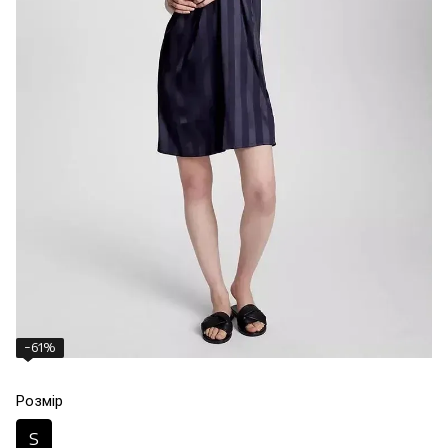
−61%
Розмір
S