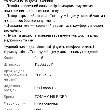
та приємна на дотик тканина.
- Дизайн: класичний синій колір із модним смугастим
принтом виглядає стильно та сучасно.
- Декор: фірмовий логотип Tommy Hilfiger у верхній частині
підкреслює брендовану якість.
- Довжина: міні — ідеальний варіант для комфорту в сезон
весна/літо.
- Легка та дихаюча тканина забезпечує комфорт під час
відпочинку та сну.
Чудовий вибір для жінок, які цінують комфорт, стиль і
фірмову якість Tommy Hilfiger у домашньому гардеробі.
Колір
Синій
Штрихкод
1159825311
Артикул для
відображення
319151937
на сайті
додаткові
Нічні сорочки
розділи
Бренд
TOMMY HILFIGER
Фасон одягу
Нічна сорочка
Довжина
Міні