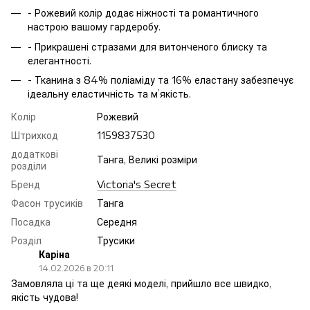
- Рожевий колір додає ніжності та романтичного
настрою вашому гардеробу.
- Прикрашені стразами для витонченого блиску та
елегантності.
- Тканина з 84% поліаміду та 16% еластану забезпечує
ідеальну еластичність та м’якість.
Колір
Рожевий
Штрихкод
1159837530
додаткові
Танга, Великі розміри
розділи
Бренд
Victoria's Secret
Фасон трусиків
Танга
Посадка
Середня
Розділ
Трусики
Каріна
14.02.2026 в 20:11
Замовляла ці та ще деякі моделі, прийшло все швидко,
якість чудова!