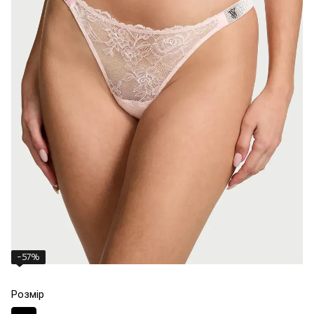
−57%
Розмір