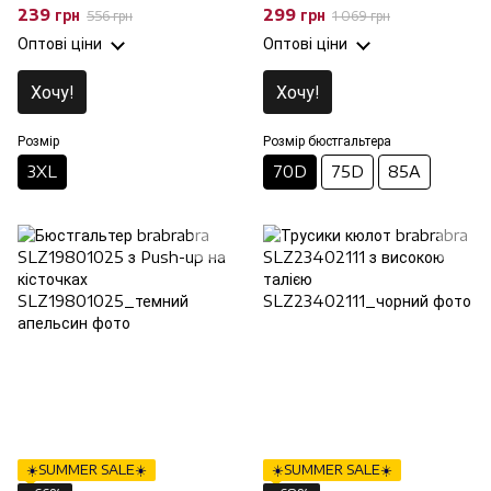
талією, 3XL
кісточках, 70D
239 грн
299 грн
556 грн
1 069 грн
Оптові ціни
Оптові ціни
Хочу!
Хочу!
Розмір
Розмір бюстгальтера
3XL
70D
75D
85A
☀️SUMMER SALE☀️
☀️SUMMER SALE☀️