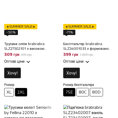
☀️SUMMER SALE☀️
☀️SUMMER SALE☀️
−50%
−71%
Трусики сліпи brabrabra
Бюстгальтер brabrabra
SLZ27502101 з високою
SLZ24001033 з формованою
талією, 2XL
чашкою, 75E
309 грн
399 грн
619 грн
1 399 грн
Оптові ціни
Оптові ціни
Хочу!
Хочу!
Розмір
Розмір бюстгальтера
XL
2XL
75E
80C
80D