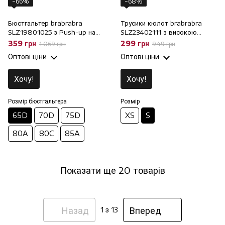
−66%
−68%
Бюстгальтер brabrabra
Трусики кюлот brabrabra
SLZ19801025 з Push-up на
SLZ23402111 з високою
кісточках, 65D
талією, S
359 грн
299 грн
1 069 грн
949 грн
Оптові ціни
Оптові ціни
Хочу!
Хочу!
Розмір бюстгальтера
Розмір
65D
70D
75D
XS
S
80A
80C
85A
Показати ще 20 товарів
Назад
Вперед
1
з 13