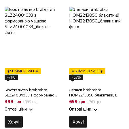
☀️SUMMER SALE☀️
☀️SUMMER SALE☀️
−71%
−63%
Бюстгальтер brabrabra
Легінси brabrabra
SLZ24001033 з формованою
HOM2213050 блакитний, L
чашкою, 75E
399 грн
659 грн
1 399 грн
1 763 грн
Оптові ціни
Оптові ціни
Хочу!
Хочу!