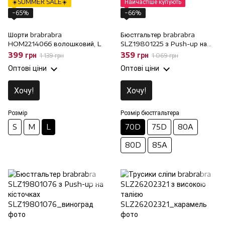
☀️SUMMER SALE☀️
Найчастіше купують
−65%
−66%
Шорти brabrabra
Бюстгальтер brabrabra
HOM2214066 волошковий, L
SLZ19801225 з Push-up на
кісточках, 70D
399 грн
359 грн
1 139 грн
1 069 грн
Оптові ціни
Оптові ціни
Хочу!
Хочу!
Розмір
Розмір бюстгальтера
S
M
L
70D
75D
80A
80D
85A