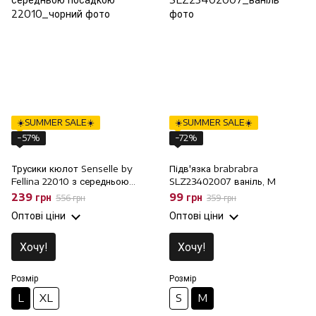
☀️SUMMER SALE☀️
☀️SUMMER SALE☀️
−57%
−72%
Трусики кюлот Senselle by
Підв'язка brabrabra
Fellina 22010 з середньою
SLZ23402007 ваніль, M
посадкою, L
239 грн
99 грн
556 грн
359 грн
Оптові ціни
Оптові ціни
Хочу!
Хочу!
Розмір
Розмір
L
XL
S
M