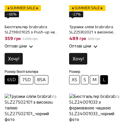
☀️SUMMER SALE☀️
☀️SUMMER SALE☀️
−66%
−27%
Бюстгальтер brabrabra
Трусики сліпи brabrabra
SLZ19801025 з Push-up на
SLZ25302021 з високою
кісточках, 65D
талією, L
359 грн
489 грн
1 069 грн
669 грн
Оптові ціни
Оптові ціни
Хочу!
Хочу!
Розмір бюстгальтера
Розмір
65D
75D
85A
XS
S
M
L