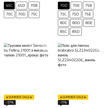
65C
65D
70B
70D
70E
75B
70C
70D
75C
75C
75D
75E
80C
80D
80E
85C
85D
☀️SUMMER SALE☀️
☀️SUMMER SALE☀️
−57%
−71%