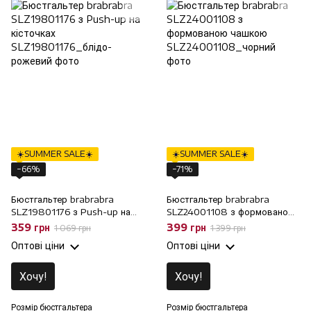
☀️SUMMER SALE☀️
☀️SUMMER SALE☀️
−66%
−71%
Бюстгальтер brabrabra
Бюстгальтер brabrabra
SLZ19801176 з Push-up на
SLZ24001108 з формованою
кісточках, 65C
чашкою, 70D
359 грн
399 грн
1 069 грн
1 399 грн
Оптові ціни
Оптові ціни
Хочу!
Хочу!
Розмір бюстгальтера
Розмір бюстгальтера