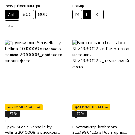
Розмір бюстгальтера
Розмір
75E
80C
80D
M
L
XL
80E
☀️SUMMER SALE☀️
☀️SUMMER SALE☀️
−57%
−72%
1
Трусики сліп Senselle by
Бюстгальтер brabrabra
Fellina 2010008 з високою
SLZ19801225 з Push-up на