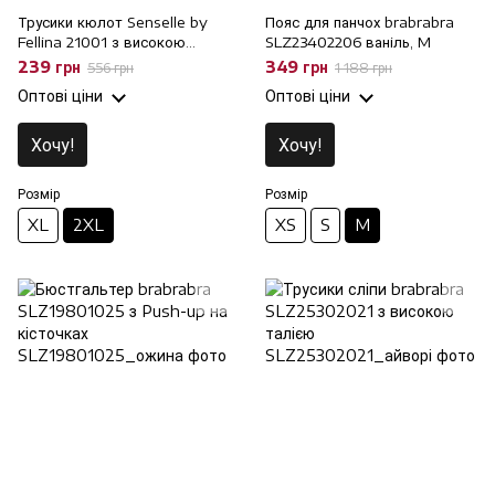
Трусики кюлот Senselle by
Пояс для панчох brabrabra
Fellina 21001 з високою
SLZ23402206 ваніль, M
талією, 2XL
239 грн
349 грн
556 грн
1 188 грн
Оптові ціни
Оптові ціни
Хочу!
Хочу!
Розмір
Розмір
XL
2XL
XS
S
M