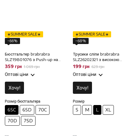
☀️SUMMER SALE☀️
☀️SUMMER SALE☀️
−66%
−68%
Бюстгальтер brabrabra
Трусики сліпи brabrabra
SLZ19801076 з Push-up на
SLZ26202321 з високою
кісточках, 65C
талією, L
359 грн
199 грн
1 069 грн
629 грн
Оптові ціни
Оптові ціни
Хочу!
Хочу!
Розмір бюстгальтера
Розмір
65C
65D
70C
S
M
L
XL
70D
75D