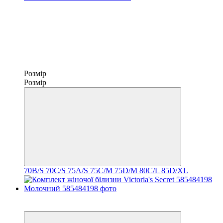
Розмір
Розмір
70B/S
70C/S
75A/S
75C/M
75D/M
80C/L
85D/XL
Новинка
−25%