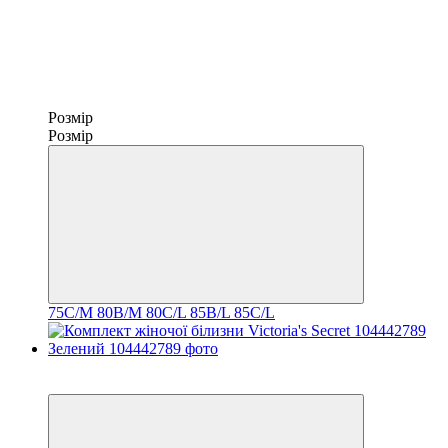
Розмір
Розмір
75C/M
80B/M
80C/L
85B/L
85C/L
Новинка
−25%