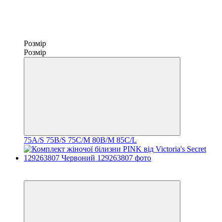
Розмір
Розмір
75A/S
75B/S
75C/M
80B/M
85C/L
Новинка
−20%