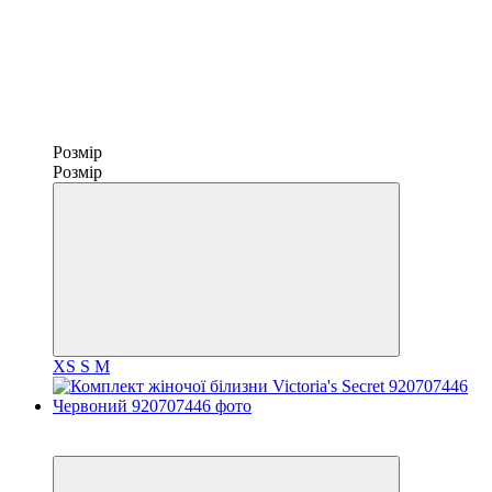
Розмір
Розмір
XS
S
M
Новинка
−30%