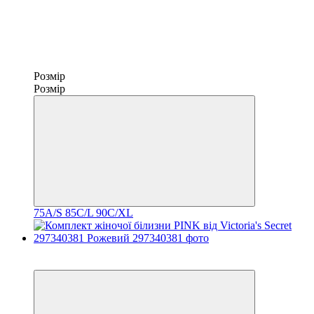
Розмір
Розмір
75A/S
85C/L
90C/XL
Новинка
−29%