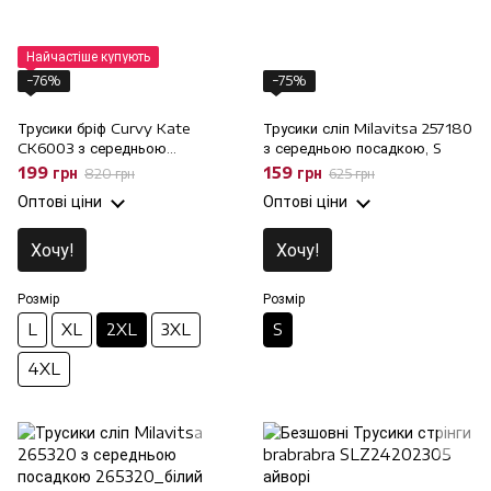
Найчастіше купують
−76%
−75%
Трусики бріф Curvy Kate
Трусики сліп Milavitsa 257180
CK6003 з середньою
з середньою посадкою, S
посадкою, 2XL
199 грн
159 грн
820 грн
625 грн
Оптові ціни
Оптові ціни
Хочу!
Хочу!
Розмір
Розмір
L
XL
2XL
3XL
S
4XL