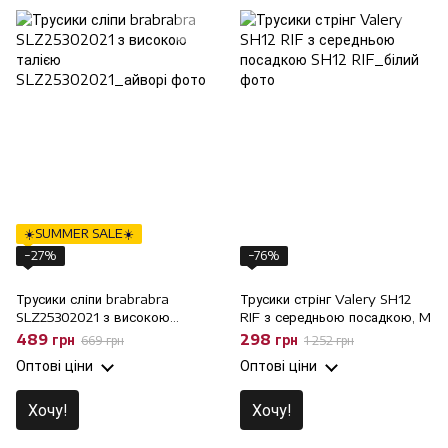
☀️SUMMER SALE☀️
−27%
−76%
Трусики сліпи brabrabra
Трусики стрінг Valery SH12
SLZ25302021 з високою
RIF з середньою посадкою, M
талією, L
489 грн
298 грн
669 грн
1 252 грн
Оптові ціни
Оптові ціни
Хочу!
Хочу!