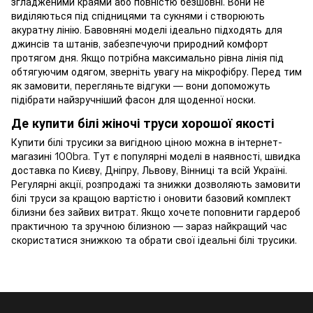
згладженими краями або повністю безшовні. Вони не
виділяються під спідницями та сукнями і створюють
акуратну лінію. Бавовняні моделі ідеально підходять для
джинсів та штанів, забезпечуючи природний комфорт
протягом дня. Якщо потрібна максимально рівна лінія під
обтягуючим одягом, зверніть увагу на мікрофібру. Перед тим
як замовити, перегляньте відгуки — вони допоможуть
підібрати найзручніший фасон для щоденної носки.
Де купити білі жіночі труси хорошої якості
Купити білі трусики за вигідною ціною можна в інтернет-
магазині 100bra. Тут є популярні моделі в наявності, швидка
доставка по Києву, Дніпру, Львову, Вінниці та всій Україні.
Регулярні акції, розпродажі та знижки дозволяють замовити
білі труси за кращою вартістю і оновити базовий комплект
білизни без зайвих витрат. Якщо хочете поповнити гардероб
практичною та зручною білизною — зараз найкращий час
скористатися знижкою та обрати свої ідеальні білі трусики.