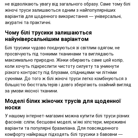
не відволікають увагу від загального образу. Саме тому білі
жіночі труси залишаються одним з найпопулярніших
варіантів для щоденного використання — універсальні,
акуратні та практичні.
Чому білі трусики залишаються
найуніверсальнішим варіантом
Білі трусики чудово поєднуються зі світлим одягом, не
просвічують під тонкими тканинами та виглядають
максимально природно. Жінки обирають саме цей колір,
коли хочуть підкреслити чистоту силуету та уникнути
різкого контрасту під блузами, спідницями чи літніми
сукнями. До того ж білі жіночі труси легко комбінуються з
більшістю бюстгальтерів і довго зберігають охайний вигляд
за умови якісної тканини.
Моделі білих жіночих трусів для щоденної
носки
У нашому інтернет-магазині можна купити білі труси різних
фасонів: сліпи, бесшовні моделі, м’які хіпстери, мереживні
варіанти та популярні бразиліана. Для повсякденного
комфорту найкраще підходять білі трусики з бавовни —