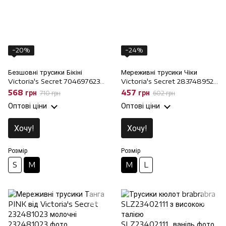
−20%
−24%
Безшовні трусики Бікіні
Мереживні трусики Чіки
Victoria's Secret 704697623
Victoria's Secret 283748952
молочні, M
молочні, M
568 грн
457 грн
710 грн
602 грн
Оптові ціни
Оптові ціни
Хочу!
Хочу!
Розмір
Розмір
S
M
M
L