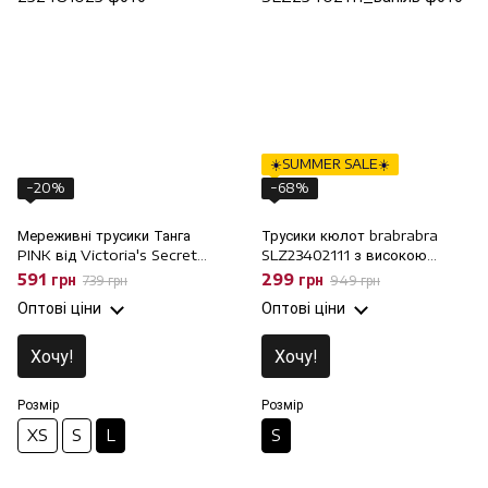
☀️SUMMER SALE☀️
−20%
−68%
Мереживні трусики Танга
Трусики кюлот brabrabra
PINK від Victoria's Secret
SLZ23402111 з високою
232481023 молочні, L
талією, S
591 грн
299 грн
739 грн
949 грн
Оптові ціни
Оптові ціни
Хочу!
Хочу!
Розмір
Розмір
XS
S
L
S