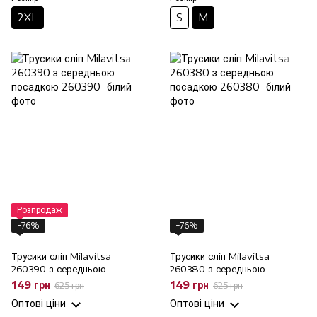
2XL
S
M
Розпродаж
−76%
−76%
Трусики сліп Milavitsa
Трусики сліп Milavitsa
260390 з середньою
260380 з середньою
посадкою, S
посадкою, S
149 грн
149 грн
625 грн
625 грн
Оптові ціни
Оптові ціни