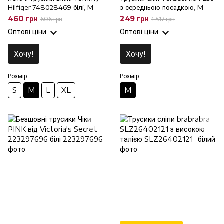
Hilfiger 748028469 білі, M
з середньою посадкою, M
460 грн
249 грн
606 грн
1 517 грн
Оптові ціни
Оптові ціни
Хочу!
Хочу!
Розмір
Розмір
S
M
L
XL
M