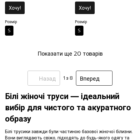
Хочу!
Хочу!
Розмір
Розмір
S
S
Показати ще 20 товарів
Назад
Вперед
1
з 8
Білі жіночі труси — ідеальний
вибір для чистого та акуратного
образу
Білі трусики завжди були частиною базової жіночої білизни.
Вони виглядають свіжо, підходять до будь-якого одягу та