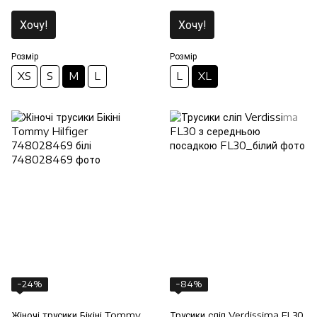
Хочу!
Хочу!
Розмір
Розмір
XS
S
M
L
L
XL
−24%
−84%
Жіночі трусики Бікіні Tommy
Трусики сліп Verdissima FL30