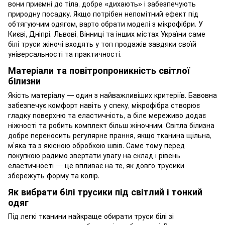
вони приємні до тіла, добре «дихають» і забезпечують
природну посадку. Якщо потрібен непомітний ефект під
обтягуючим одягом, варто обрати моделі з мікрофібри. У
Києві, Дніпрі, Львові, Вінниці та інших містах України саме
білі труси жіночі входять у топ продажів завдяки своїй
універсальності та практичності.
Матеріали та повітропроникність світлої
білизни
Якість матеріалу — один з найважливіших критеріїв. Бавовна
забезпечує комфорт навіть у спеку, мікрофібра створює
гладку поверхню та еластичність, а біле мереживо додає
ніжності та робить комплект більш жіночним. Світла білизна
добре переносить регулярне прання, якщо тканина щільна,
м’яка та з якісною обробкою швів. Саме тому перед
покупкою радимо звертати увагу на склад і рівень
еластичності — це впливає на те, як довго трусики
збережуть форму та колір.
Як вибрати білі трусики під світлий і тонкий
одяг
Під легкі тканини найкраще обирати труси білі зі