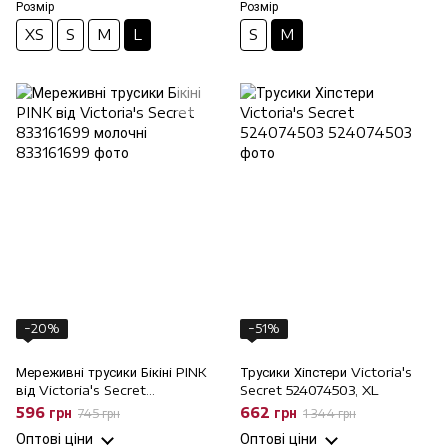
Розмір
Розмір
XS
S
M
L
S
M
−20%
−51%
Мереживні трусики Бікіні PINK
Трусики Хіпстери Victoria's
від Victoria's Secret
Secret 524074503, XL
833161699 молочні, M
596 грн
662 грн
745 грн
1 344 грн
Оптові ціни
Оптові ціни