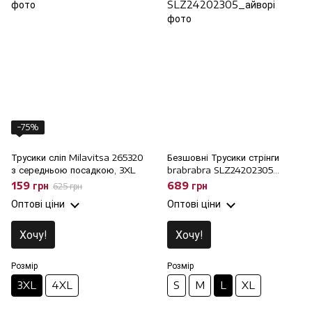
−75%
Трусики сліп Milavitsa 265320
Безшовні Трусики стрінги
з середньою посадкою, 3XL
brabrabra SLZ24202305
айворі, L
159 грн
689 грн
625 грн
Оптові ціни
Оптові ціни
Хочу!
Хочу!
Розмір
Розмір
3XL
4XL
S
M
L
XL