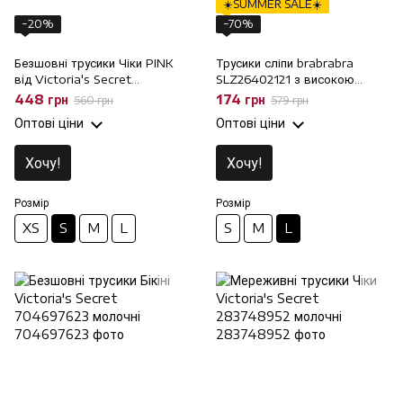
☀️SUMMER SALE☀️
−20%
−70%
Безшовні трусики Чіки PINK
Трусики сліпи brabrabra
від Victoria's Secret
SLZ26402121 з високою
223297696 білі, S
талією, L
448 грн
174 грн
560 грн
579 грн
Оптові ціни
Оптові ціни
Хочу!
Хочу!
Розмір
Розмір
XS
S
M
L
S
M
L