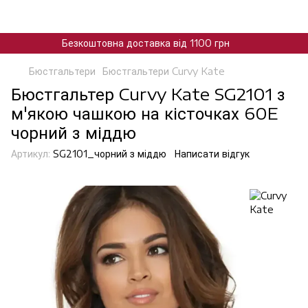
Безкоштовна доставка від 1100 грн
Бюстгальтери
Бюстгальтери Curvy Kate
Бюстгальтер Curvy Kate SG2101 з
м'якою чашкою на кісточках 60E
чорний з міддю
Артикул:
SG2101_чорний з міддю
Написати відгук