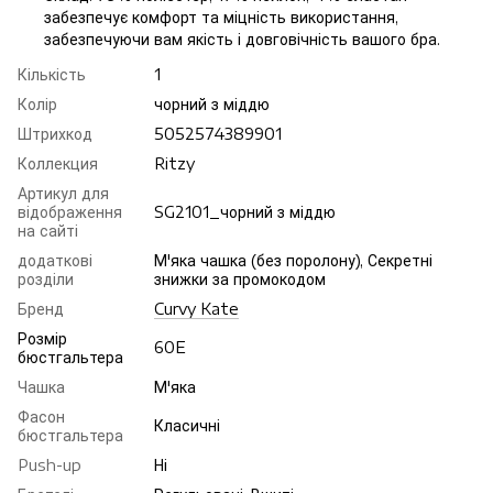
забезпечує комфорт та міцність використання,
забезпечуючи вам якість і довговічність вашого бра.
Кількість
1
Колір
чорний з міддю
Штрихкод
5052574389901
Коллекция
Ritzy
Артикул для
відображення
SG2101_чорний з міддю
на сайті
додаткові
М'яка чашка (без поролону), Секретні
розділи
знижки за промокодом
Бренд
Curvy Kate
Розмір
60E
бюстгальтера
Чашка
М'яка
Фасон
Класичні
бюстгальтера
Push-up
Ні