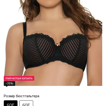
Найчастіше купують
−76%
Розмір бюстгальтера
60E
60F