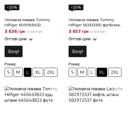
−20%
−20%
Чоловіча піжама Tommy
Чоловіча піжама Tommy
Hilfiger 609988632
Hilfiger 563333350 футболка,
футболка, штани, L
штани, XL
3 636 грн
3 657 грн
4 545 грн
4 572 грн
Оптові ціни
Оптові ціни
Хочу!
Хочу!
Розмір
Розмір
S
M
L
XL
2XL
S
M
L
XL
2XL