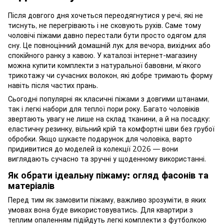
Після довгого дня хочеться переодягнутися у речі, які не
тиснуть, не перегрівають і не сковують рухів. Саме тому
чоловічі піжами давно перестали бути просто одягом для
сну. Це повноцінний домашній лук для вечора, вихідних або
спокійного ранку з кавою. У каталозі інтернет-магазину
можна купити комплекти з натуральної бавовни, м’якого
трикотажу чи сучасних волокон, які добре тримають форму
навіть після частих прань.
Сьогодні популярні як класичні піжами з довгими штанами,
так і легкі набори для теплої пори року. Багато чоловіків
звертають увагу не лише на склад тканини, а й на посадку:
еластичну резинку, вільний крій та комфортні шви без грубої
обробки. Якщо шукаєте подарунок для чоловіка, варто
придивитися до моделей із колекції 2026 — вони
виглядають сучасно та зручні у щоденному використанні.
Як обрати ідеальну піжаму: огляд фасонів та
матеріалів
Перед тим як замовити піжаму, важливо зрозуміти, в яких
умовах вона буде використовуватись. Для квартири з
теплим опаленням підійдуть легкі комплекти з футболкою