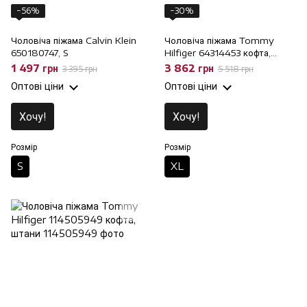
−56%
−30%
Чоловіча піжама Calvin Klein
Чоловіча піжама Tommy
650180747, S
Hilfiger 64314453 кофта,
штани, XL
1 497 грн
3 862 грн
3 395 грн
5 518 грн
Оптові ціни
Оптові ціни
Хочу!
Хочу!
Розмір
Розмір
S
XL