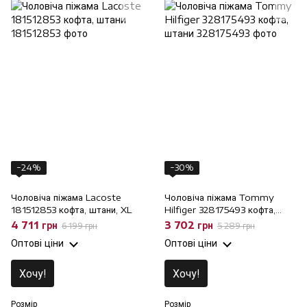
−24%
−30%
Чоловіча піжама Lacoste
Чоловіча піжама Tommy
181512853 кофта, штани, XL
Hilfiger 328175493 кофта,
штани, XL
4 711 грн
3 702 грн
6 199 грн
5 289 грн
Оптові ціни
Оптові ціни
Хочу!
Хочу!
Розмір
Розмір