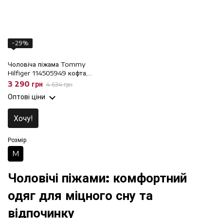
−29%
Чоловіча піжама Tommy
Hilfiger 114505949 кофта,
штани, M
3 290 грн
4 634 грн
Оптові ціни
Хочу!
Розмір
M
Чоловічі піжами: комфортний
одяг для міцного сну та
відпочинку