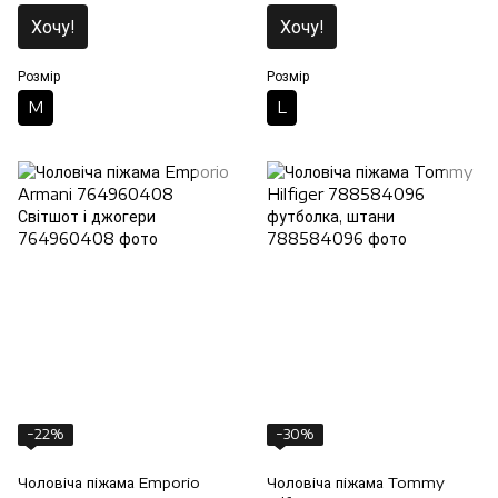
Хочу!
Хочу!
Розмір
Розмір
M
L
−22%
−30%
Чоловіча піжама Emporio
Чоловіча піжама Tommy