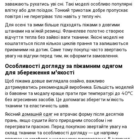
заважають рухатись уві сні. Такі моделі особливо популярні
влітку або для поїздок. Тонкий трикотаж добре пропускає
повітря і не перегріває тіло навіть у теплу ніч.
Для осені та зими більше підходять піжами з довгими
штанами на м’якій резинці. Фланелеве полотно створює
відчуття тепла без зайвої ваги тканини. Якісні моделі не
кошлатяться після кількох циклів прання та залишаються
приємними на дотик. Саме тому покупці часто звертають
увагу на відгуки перед тим, як оформити замовлення.
Особливості догляду за піжамним одягом
для збереження м'якості
Щоб піжама довше виглядала охайно, важливо
дотримуватись рекомендацій виробника. Більшість моделей
із бавовни та модалу краще прати при температурі до 40°C
без агресивних засобів. Це допомагає зберегти м’якість
тканини та еластичність швів.
Якісний
домашній одяг
не втрачає форму після десятків
прань, якщо сушити його природним способом і не
перегрівати праскою. Перед покупкою звертайте увагу на
склад тканини та особливості догляду — це напряму
впливає на комфорт у щоденному використанні. В інтернет-