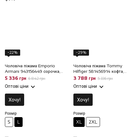
−22%
−29%
Чоловіча піжама Emporio
Чоловіча піжама Tommy
Armani 943156449 сорочка,
Hilfiger 581456914 кофта,
штани, L
штани, XL
5 336 грн
3 788 грн
6 842 грн
5 336 грн
Оптові ціни
Оптові ціни
Хочу!
Хочу!
Розмір
Розмір
S
L
XL
2XL