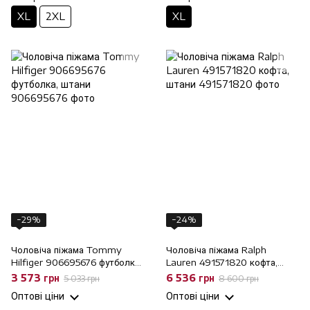
XL
2XL
XL
−29%
−24%
Чоловіча піжама Tommy
Чоловіча піжама Ralph
Hilfiger 906695676 футболка,
Lauren 491571820 кофта,
штани, M
штани, L
3 573 грн
6 536 грн
5 033 грн
8 600 грн
Оптові ціни
Оптові ціни