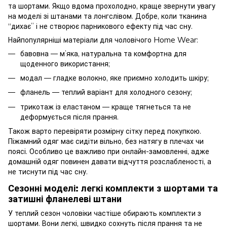
та шортами. Якщо вдома прохолодно, краще звернути увагу
на моделі зі штанами та лонгслівом. Добре, коли тканина
“дихає” і не створює парникового ефекту під час сну.
Найпопулярніші матеріали для чоловічого Home Wear:
бавовна — м’яка, натуральна та комфортна для
щоденного використання;
модал — гладке волокно, яке приємно холодить шкіру;
фланель — теплий варіант для холодного сезону;
трикотаж із еластаном — краще тягнеться та не
деформується після прання.
Також варто перевіряти розмірну сітку перед покупкою.
Піжамний одяг має сидіти вільно, без натягу в плечах чи
поясі. Особливо це важливо при онлайн-замовленні, адже
домашній одяг повинен давати відчуття розслабленості, а
не тиснути під час сну.
Сезонні моделі: легкі комплекти з шортами та
затишні фланелеві штани
У теплий сезон чоловіки частіше обирають комплекти з
шортами. Вони легкі, швидко сохнуть після прання та не