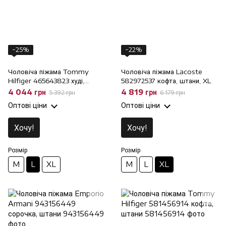
−25%
−22%
Чоловіча піжама Tommy
Чоловіча піжама Lacoste
Hilfiger 465643823 худі,
582972537 кофта, штани, XL
штани, L
4 044 грн
4 819 грн
5 392 грн
6 179 грн
Оптові ціни
Оптові ціни
Хочу!
Хочу!
Розмір
Розмір
M
L
XL
M
L
XL