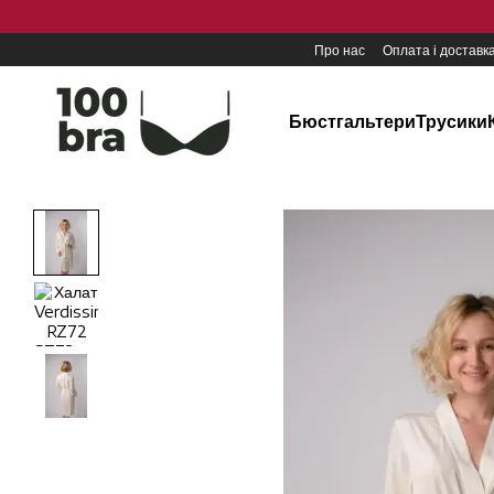
Перейти до основного контенту
Про нас
Оплата і доставк
Бюстгальтери
Трусики