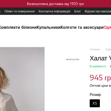
Безкоштовна доставка від 1100 грн
а
Обмін та повернення
Контактна інформація
Блог
Відгуки про магаз
Комплекти білизни
Купальники
Колготи та аксесуари
Одя
Головна
Одя
Халат 
В наявності
945 г
Оптові ціни 
Розмір
XS