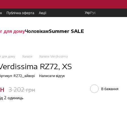
Укр
Рус
ин
Публічна оферта
Акції
г для дому
Чоловікам
Summer SALE
г для дому
Халати
Халати Verdissima
Verdissima RZ72, XS
Артикул: RZ72_айворi
Написати відгук
рн
3 202 грн
В бажання
від 2 одиниць