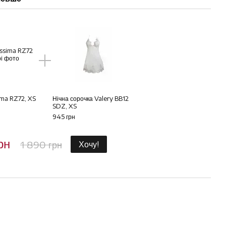
ima RZ72, XS
Нічна сорочка Valery BB12
SDZ, XS
945 грн
рн
1 890 грн
Хочу!