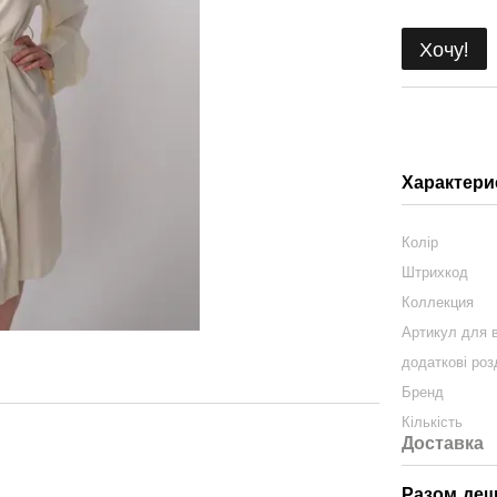
Хочу!
Характери
Колір
Штрихкод
Коллекция
Артикул для в
додаткові роз
Бренд
Кількість
Доставка
Разом де