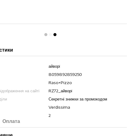
стики
айворi
8059892859250
Raso+Pizzo
ідображення на сайті
RZ72_айворi
діли
Секретні знижки за промокодом
Verdissima
2
Оплата
шевше