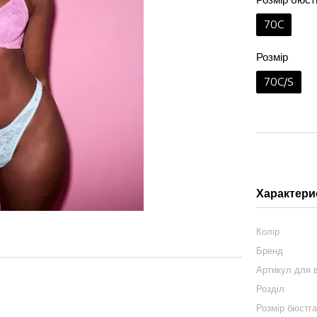
70C
Розмір
70C/S
Характери
Колір
Бренд
Артикул для в
Розділ
Розмір бюстг