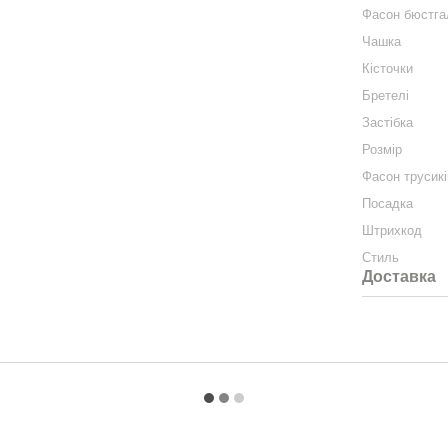
Фасон бюстга
Чашка
Кісточки
Бретелі
Застібка
Розмір
Фасон трусикі
Посадка
Штрихкод
Стиль
Доставка