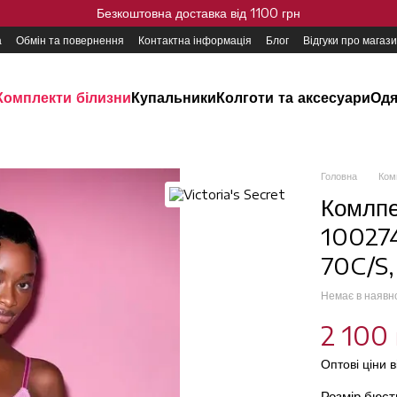
Безкоштовна доставка від 1100 грн
а
Обмін та повернення
Контактна інформація
Блог
Відгуки про магаз
Комплекти білизни
Купальники
Колготи та аксесуари
Одя
Головна
Ком
Комлпе
100274
70C/S,
Немає в наявн
2 100 
Оптові ціни 
Розмір бюс