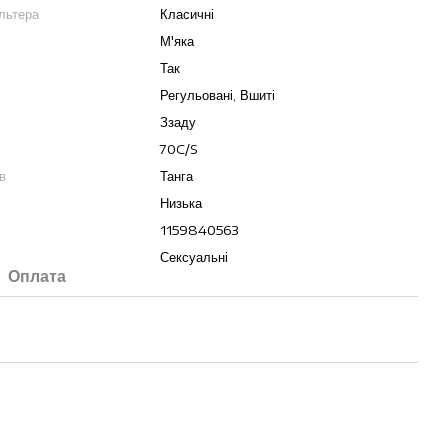
льтера
Класичні
М'яка
Так
Регульовані, Вшиті
Ззаду
70C/S
в
Танга
Низька
1159840563
Сексуальні
Оплата