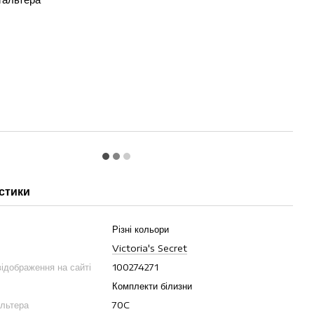
стики
Різні кольори
Victoria's Secret
ідображення на сайті
100274271
Комплекти білизни
альтера
70C