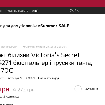
Укр
Рус
ин
Публічна оферта
Акції
г для дому
Чоловікам
Summer SALE
плекти білизни
Комплекти білизни Victoria's Secret
кт білизни Victoria's Secret
271 бюстгальтер і трусики танга,
 70C
ості
Артикул: 100274271
Написати відгук
грн
4 272 грн
В бажання
від 2 одиниць
тгальтера