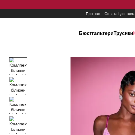
Перейти до основного контенту
Про нас
Оплата і доставк
Бюстгальтери
Трусики