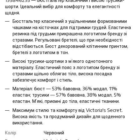
195846293 — бюстгальтер класичний і високі трусики-
шорти. Ідеальний вибір для комфорту та елегантності
щодня.
Бюстгальтер класичний з ущільненими формованими
чашками на кісточках для підтримки грудей. Еластична
резинка під грудьми прикрашена логотипом бренду зі
стразами. Регульовані бретелі, що при необхідності
відстібаються. Бюст декорований клітинним принтом,
бретелі з логотипом в тон.
Високі трусики-шортики з м’якого однотонного
матеріалу. Еластичний пояс з логотипом бренду зі
стразами щільно облягає тіло, висока посадка
забезпечує комфорт і стиль.
Матеріал: бюст — 53% бавовна, 36% модал, 11%
еластан; трусики — 57% бавовна, 38% модал, 5%
еластан. М’які, приємні до тіла, еластичні тканини.
Максимум стилю та комфорту від Victoria's Secret.
Висока якість та продуманий дизайн для щоденного
використання.
Колір
Червоний