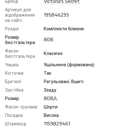
Бренд
Victoria's Secret
Артикул для
відображення
195846293
на сайті
Розділ
Комплекти білизни
Розмір
80B
бюстгальтера
Фасон
Класичні
бюстгальтера
Чашка
Ущільнена (формована)
Кісточки
Так
Бретелі
Регульовані, Вшиті
Застібка
Ззаду
Розмір
80B/L
Фасон трусиків
Шорти
Посадка
Висока
Штрихкод
1159829461