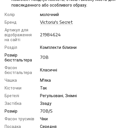
повсякденного або особливого образу.
Колір
молочний
Бренд
Victoria's Secret
Артикул для
відображення
21984624
на сайті
Розділ
Комплекти білизни
Розмір
70B
бюстгальтера
Фасон
Класичні
бюстгальтера
Чашка
М'яка
Кісточки
Так
Бретелі
Регульовані, Знімні
Застібка
Ззаду
Розмір
70B/S
Фасон трусиків
Чіки
Посадка
Середня