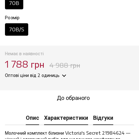
70B
Розмір
70B/S
Немає в наявності
1 788 грн
4 988 грн
Оптові ціни
від 2 одиниць
До обраного
Опис
Характеристики
Відгуки
Молочний комплект білизни Victoria's Secret 21984624 —