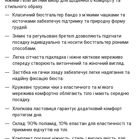
ніжний і елегантний вибір для щоденного комфорту та
стильного образу.
Класичний бюстгальтер бандо з м’якими чашками та
кісточками забезпечує підтримку та природну форму
грудей.
Знімні та регульовані бретелі дозволяють підігнати
посадку індивідуально та носити бюстгальтер різними
способами.
Легка сітчаста підкладка і ніжне квіткове мереживо
спереду створюють витончений та жіночний вигляд.
Застібка на гачки ззаду забезпечує легке надягання та
надійну фіксацію бюста.
Кружевні трусики чіки з еластичного та м’якого
мережива комфортно облягають тіло і мають середню
посадку.
Хлопкова ластовиця гарантує додатковий комфорт
протягом дня.
Склад: 90% поліамід, 10% еластан для еластичності та
приємних відчуттів на тілі.
Комплект поєднує ніжність, стиль і високу якість для