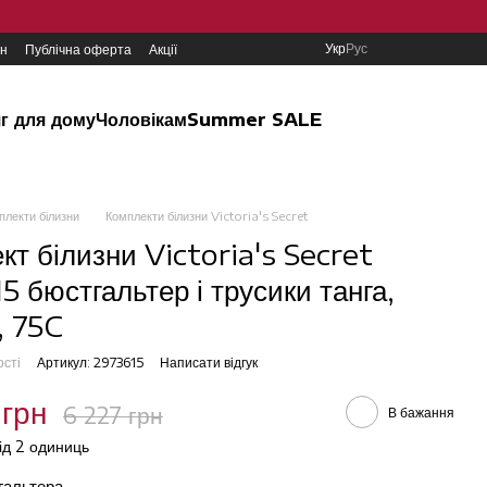
Укр
Рус
ин
Публічна оферта
Акції
г для дому
Чоловікам
Summer SALE
плекти білизни
Комплекти білизни Victoria's Secret
кт білизни Victoria's Secret
5 бюстгальтер і трусики танга,
, 75C
ості
Артикул: 2973615
Написати відгук
 грн
6 227 грн
В бажання
від 2 одиниць
тгальтера