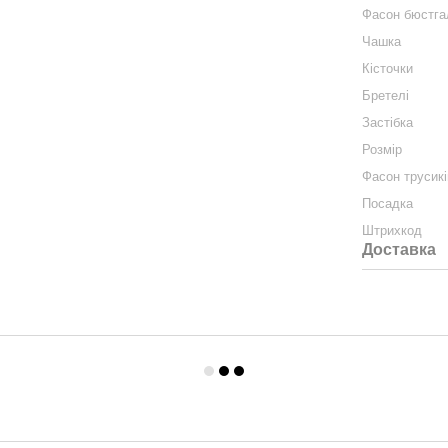
Фасон бюстга
Чашка
Кісточки
Бретелі
Застібка
Розмір
Фасон трусикі
Посадка
Штрихкод
Доставка