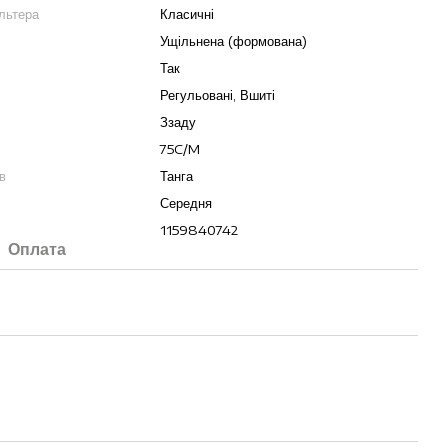
льтера
Класичні
Ущільнена (формована)
Так
Регульовані, Вшиті
Ззаду
75C/M
в
Танга
Середня
1159840742
Оплата