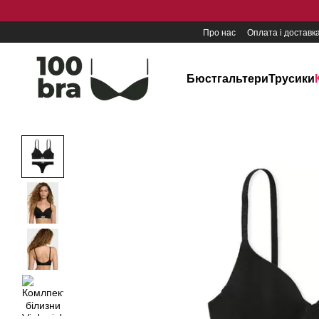
Перейти до основного контенту
Про нас
Оплата і доставк
Бюстгальтери
Трусики