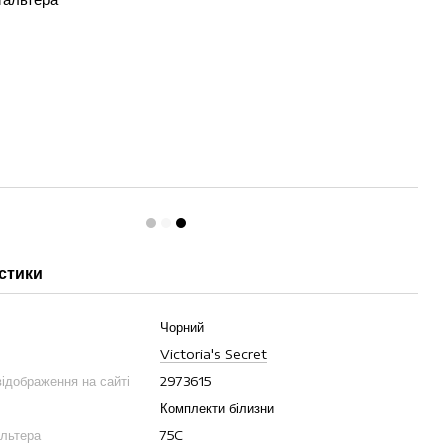
стики
Чорний
Victoria's Secret
ідображення на сайті
2973615
Комплекти білизни
альтера
75C