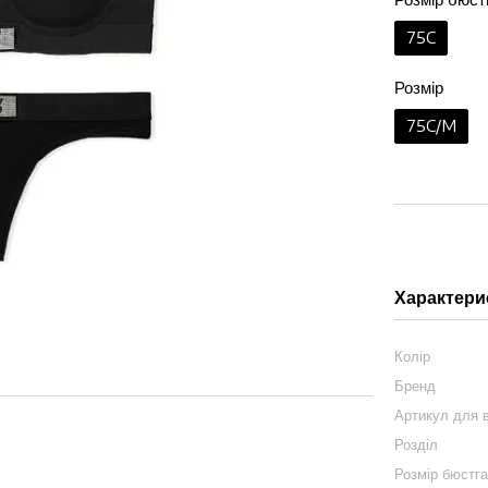
75C
Розмір
75C/M
Характери
Колір
Бренд
Артикул для в
Розділ
Розмір бюстг