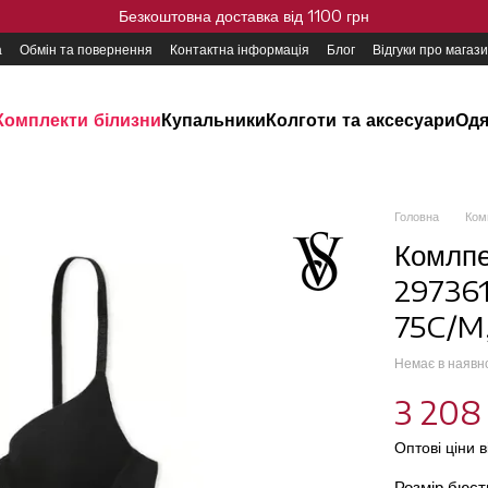
Безкоштовна доставка від 1100 грн
а
Обмін та повернення
Контактна інформація
Блог
Відгуки про магаз
Комплекти білизни
Купальники
Колготи та аксесуари
Одя
Головна
Ком
Комлпе
297361
75C/M
Немає в наявн
3 208
Оптові ціни 
Розмір бюс