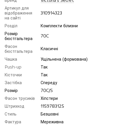
Бренд
Victoria's Secret
Артикул для
відображення
310914323
на сайті
Розділ
Комплекти білизни
Розмір
70C
бюстгальтера
Фасон
Класичні
бюстгальтера
Чашка
Ущільнена (формована)
Push-up
Так
Кісточки
Так
Застібка
Спереду
Розмір
70C/S
Фасон трусиків
Хіпстери
Штрихкод
1159783125
Стиль
Безшовні
Фактура
Мереживна