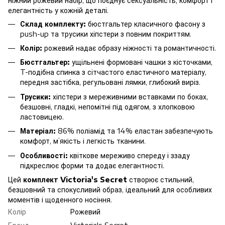
ніжний рожевий набір, що поєднує сексуальність, комфорт і
елегантність у кожній деталі.
Склад комплекту:
бюстгальтер класичного фасону з
push-up та трусики хіпстери з повним покриттям.
Колір:
рожевий надає образу ніжності та романтичності.
Бюстгальтер:
ущільнені формовані чашки з кісточками,
T-подібна спинка з сітчастого еластичного матеріалу,
передня застібка, регульовані лямки, глибокий виріз.
Трусики:
хіпстери з мереживними вставками по боках,
безшовні, гладкі, непомітні під одягом, з хлопковою
ластовицею.
Матеріал:
86% поліамід та 14% еластан забезпечують
комфорт, м’якість і легкість тканини.
Особливості:
квіткове мереживо спереду і ззаду
підкреслює форми та додає елегантності.
Цей
комплект Victoria's Secret
створює стильний,
безшовний та спокусливий образ, ідеальний для особливих
моментів і щоденного носіння.
Колір
Рожевий