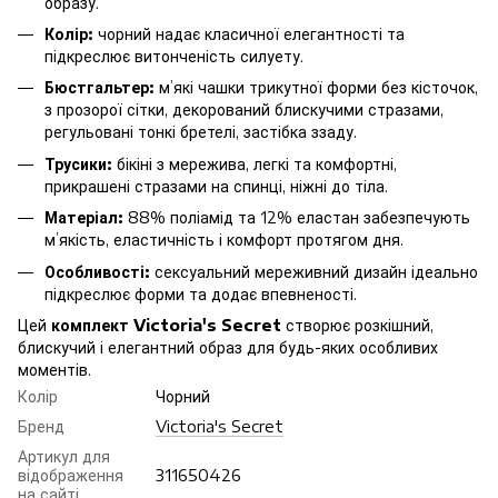
образу.
Колір:
чорний надає класичної елегантності та
підкреслює витонченість силуету.
Бюстгальтер:
м’які чашки трикутної форми без кісточок,
з прозорої сітки, декорований блискучими стразами,
регульовані тонкі бретелі, застібка ззаду.
Трусики:
бікіні з мережива, легкі та комфортні,
прикрашені стразами на спинці, ніжні до тіла.
Матеріал:
88% поліамід та 12% еластан забезпечують
м’якість, еластичність і комфорт протягом дня.
Особливості:
сексуальний мереживний дизайн ідеально
підкреслює форми та додає впевненості.
Цей
комплект Victoria's Secret
створює розкішний,
блискучий і елегантний образ для будь-яких особливих
моментів.
Колір
Чорний
Бренд
Victoria's Secret
Артикул для
відображення
311650426
на сайті