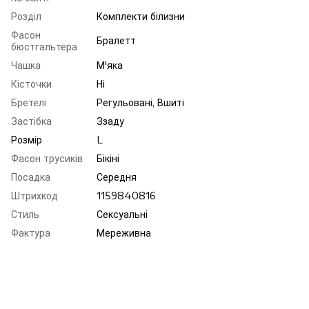
Розділ
Комплекти білизни
Фасон
Бралетт
бюстгальтера
Чашка
М'яка
Кісточки
Ні
Бретелі
Регульовані, Вшиті
Застібка
Ззаду
Розмір
L
Фасон трусиків
Бікіні
Посадка
Середня
Штрихкод
1159840816
Стиль
Сексуальні
Фактура
Мереживна