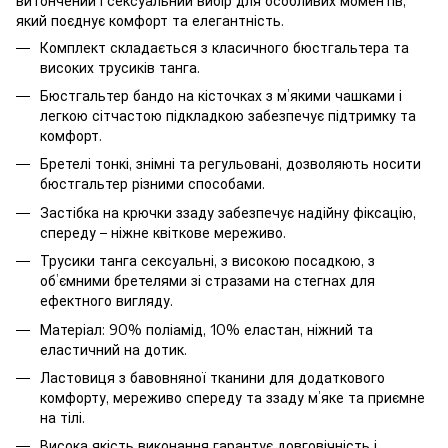
витончений і сексуальний вибір для особливих моментів,
який поєднує комфорт та елегантність.
Комплект складається з класичного бюстгальтера та
високих трусиків танга.
Бюстгальтер бандо на кісточках з м’якими чашками і
легкою сітчастою підкладкою забезпечує підтримку та
комфорт.
Бретелі тонкі, знімні та регульовані, дозволяють носити
бюстгальтер різними способами.
Застібка на крючки ззаду забезпечує надійну фіксацію,
спереду – ніжне квіткове мереживо.
Трусики танга сексуальні, з високою посадкою, з
об’ємними бретелями зі стразами на стегнах для
ефектного вигляду.
Матеріал: 90% поліамід, 10% еластан, ніжний та
еластичний на дотик.
Ластовиця з бавовняної тканини для додаткового
комфорту, мереживо спереду та ззаду м’яке та приємне
на тілі.
Висока якість виконання гарантує довговічність і