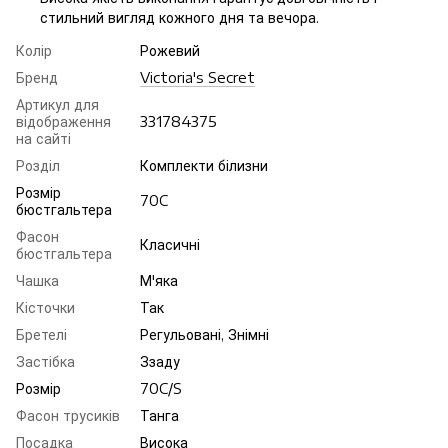
стильний вигляд кожного дня та вечора.
Колір
Рожевий
Бренд
Victoria's Secret
Артикул для
відображення
331784375
на сайті
Розділ
Комплекти білизни
Розмір
70C
бюстгальтера
Фасон
Класичні
бюстгальтера
Чашка
М'яка
Кісточки
Так
Бретелі
Регульовані, Знімні
Застібка
Ззаду
Розмір
70C/S
Фасон трусиків
Танга
Посадка
Висока