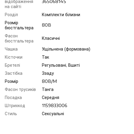
відображення
365068145
на сайті
Розділ
Комплекти білизни
Розмір
80B
бюстгальтера
Фасон
Класичні
бюстгальтера
Чашка
Ущільнена (формована)
Кісточки
Так
Бретелі
Регульовані, Вшиті
Застібка
Ззаду
Розмір
80B/M
Фасон трусиків
Танга
Посадка
Середня
Штрихкод
1159833006
Стиль
Сексуальні