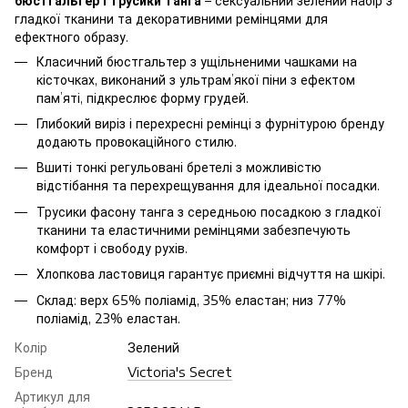
бюстгальтер і трусики танга
– сексуальний зелений набір з
гладкої тканини та декоративними ремінцями для
ефектного образу.
Класичний бюстгальтер з ущільненими чашками на
кісточках, виконаний з ультрам’якої піни з ефектом
пам’яті, підкреслює форму грудей.
Глибокий виріз і перехресні ремінці з фурнітурою бренду
додають провокаційного стилю.
Вшиті тонкі регульовані бретелі з можливістю
відстібання та перехрещування для ідеальної посадки.
Трусики фасону танга з середньою посадкою з гладкої
тканини та еластичними ремінцями забезпечують
комфорт і свободу рухів.
Хлопкова ластовиця гарантує приємні відчуття на шкірі.
Склад: верх 65% поліамід, 35% еластан; низ 77%
поліамід, 23% еластан.
Колір
Зелений
Бренд
Victoria's Secret
Артикул для