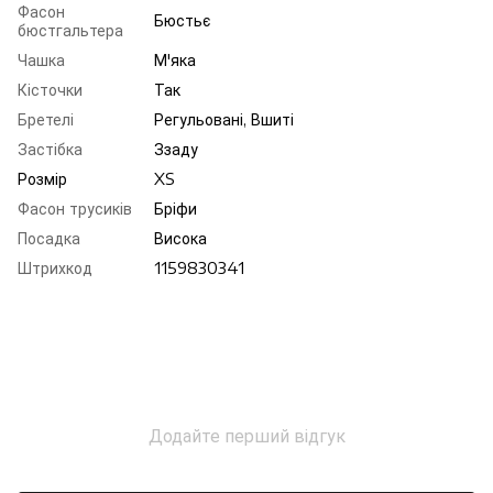
Фасон
Бюстьє
бюстгальтера
Чашка
М'яка
Кісточки
Так
Бретелі
Регульовані, Вшиті
Застібка
Ззаду
Розмір
XS
Фасон трусиків
Бріфи
Посадка
Висока
Штрихкод
1159830341
Додайте перший відгук