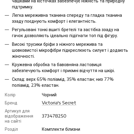
чашками на кісточках забезпечує ніжність та природну
підтримку.
Легка мереживна тканина спереду та гладка тканина
ззаду поєднують комфорт і елегантність.
Регульовані тонкі вшиті бретелі та застібка ззаду на
гачок дозволяють ідеально підігнати топ під фігуру.
Високі трусики бріфи з ніжного мережива та
шовковистої мікрофібри підкреслюють силует і додають
жіночності.
Кружевна обробка та бавовняна ластовиця
забезпечують комфорт і приємні відчуття на шкірі.
Склад: верх 65% поліамід, 35% еластан; низ 77%
поліамід, 23% еластан.
Колір
Чорний
Бренд
Victoria's Secret
Артикул для
відображення
373478250
на сайті
Розділ
Комплекти білизни