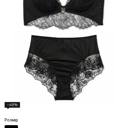
−48%
Розмір