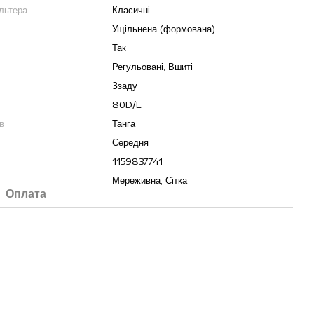
льтера
Класичні
Ущільнена (формована)
Так
Регульовані, Вшиті
Ззаду
80D/L
в
Танга
Середня
1159837741
Мереживна, Сітка
Оплата