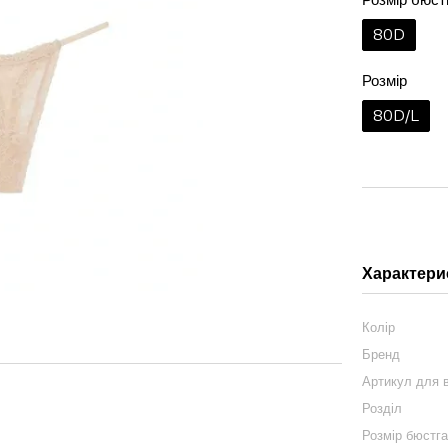
80D
Розмір
80D/L
Характери
Колір
Бренд
Артикул для в
Розділ
Розмір бюстг