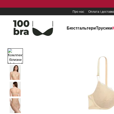
Перейти до основного контенту
Про нас
Оплата і доставк
Бюстгальтери
Трусики