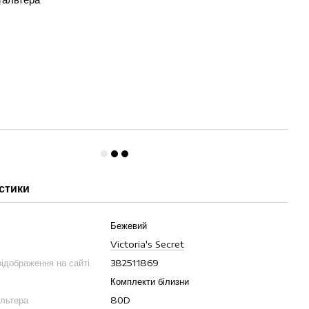
стики
Бежевий
Victoria's Secret
ідображення на сайті
382511869
Комплекти білизни
альтера
80D