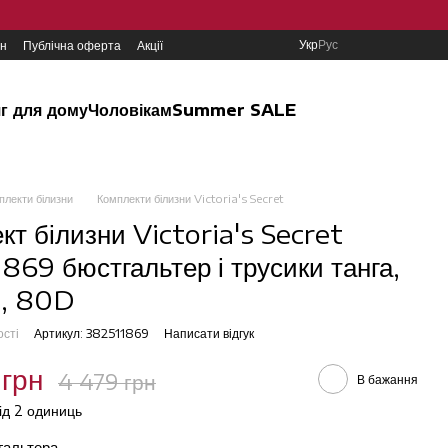
Укр
Рус
ин
Публічна оферта
Акції
г для дому
Чоловікам
Summer SALE
плекти білизни
Комплекти білизни Victoria's Secret
кт білизни Victoria's Secret
869 бюстгальтер і трусики танга,
, 80D
ості
Артикул: 382511869
Написати відгук
 грн
4 479 грн
В бажання
від 2 одиниць
тгальтера