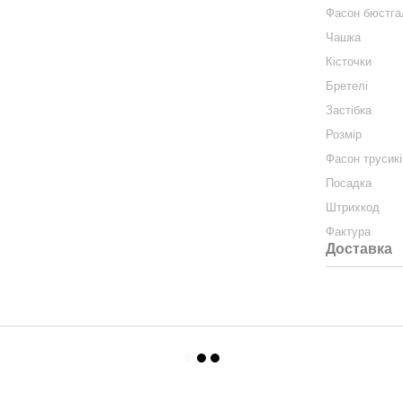
Фасон бюстга
Чашка
Кісточки
Бретелі
Застібка
Розмір
Фасон трусикі
Посадка
Штрихкод
Фактура
Доставка