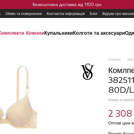
Безкоштовна доставка від 1100 грн
а
Обмін та повернення
Контактна інформація
Блог
Відгуки про магаз
Комплекти білизни
Купальники
Колготи та аксесуари
Одя
Головна
Ком
Комлпе
382511
80D/L
Немає в наявн
2 308
Оптові ціни 
Розмір бюс