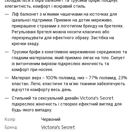
складається з ліфа балконет та трусиків бріфи, поєднує
елегантність, комфорт і яскравий стиль.
Ліф балконет з м’якими чашечками на кісточках для
ідеальної підтримки. Приємне на дотик мереживо,
прикрашене стразами з логотипом бренду на бретелях.
Регульовані бретелі можна носити класично або
перехрещувати для ефектного образу. Застібка на
крючки ззаду.
Трусики бріфи з кокетливою мереживною серединкою та
гладким матеріалом, який приємно лягає на тіло. Силует
із витонченим вирізом підкреслює жіночність та
комфорт при носінні.
Матеріал: верх – 100% поліамід, низ – 77% поліамід, 23%
еластан. Легкі, еластичні та м’які тканини забезпечують
відчуття комфорту весь день.
Стильний та сексуальний дизайн Victoria's Secret
підкреслює жіночність і створює ефектний вигляд для
будь-якого випадку.
Колір
Червоний
Бренд
Victoria's Secret