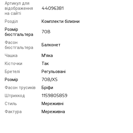
Артикул для
відображення
44096381
на сайті
Розділ
Комплекти білизни
Розмір
70B
бюстгальтера
Фасон
Балконет
бюстгальтера
Чашка
М'яка
Кісточки
Так
Бретелі
Регульовані
Розмір
70B/XS
Фасон трусиків
Бріфи
Штрихкод
1159805859
Стиль
Мереживні
Фактура
Мереживна