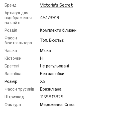
Бренд
Victoria's Secret
Артикул для
відображення
45173919
на сайті
Розділ
Комплекти білизни
Фасон
Топ, Бюстьє
бюстгальтера
Чашка
М'яка
Кісточки
Ні
Бретелі
Не регульовані
Застібка
Без застібки
Розмір
XS
Фасон трусиків
Бразиліана
Штрихкод
1159813825
Фактура
Мереживна, Сітка