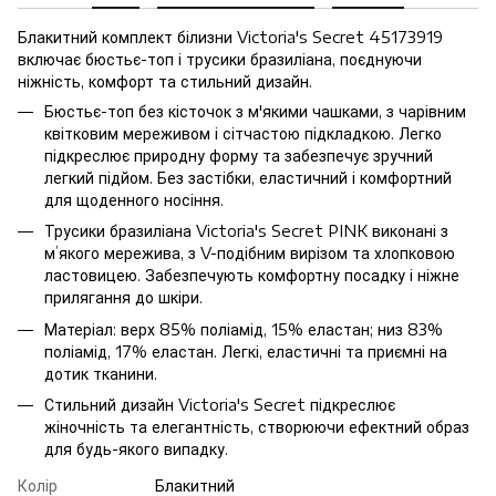
Блакитний комплект білизни Victoria's Secret 45173919
включає бюстьє-топ і трусики бразиліана, поєднуючи
ніжність, комфорт та стильний дизайн.
Бюстьє-топ без кісточок з м'якими чашками, з чарівним
квітковим мереживом і сітчастою підкладкою. Легко
підкреслює природну форму та забезпечує зручний
легкий підйом. Без застібки, еластичний і комфортний
для щоденного носіння.
Трусики бразиліана Victoria's Secret PINK виконані з
м’якого мережива, з V-подібним вирізом та хлопковою
ластовицею. Забезпечують комфортну посадку і ніжне
прилягання до шкіри.
Матеріал: верх 85% поліамід, 15% еластан; низ 83%
поліамід, 17% еластан. Легкі, еластичні та приємні на
дотик тканини.
Стильний дизайн Victoria's Secret підкреслює
жіночність та елегантність, створюючи ефектний образ
для будь-якого випадку.
Колір
Блакитний