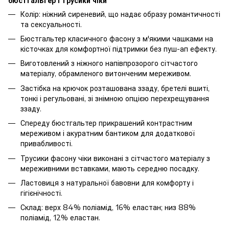
бюстгальтер і трусики чіки
Колір: ніжний сиреневий, що надає образу романтичності
та сексуальності.
Бюстгальтер класичного фасону з м'якими чашками на
кісточках для комфортної підтримки без пуш-ап ефекту.
Виготовлений з ніжного напівпрозорого сітчастого
матеріалу, обрамленого витонченим мереживом.
Застібка на крючок розташована ззаду, бретелі вшиті,
тонкі і регульовані, зі знімною опцією перехрещування
ззаду.
Спереду бюстгальтер прикрашений контрастним
мереживом і акуратним бантиком для додаткової
привабливості.
Трусики фасону чіки виконані з сітчастого матеріалу з
мереживними вставками, мають середню посадку.
Ластовиця з натуральної бавовни для комфорту і
гігієнічності.
Склад: верх 84% поліамід, 16% еластан; низ 88%
поліамід, 12% еластан.