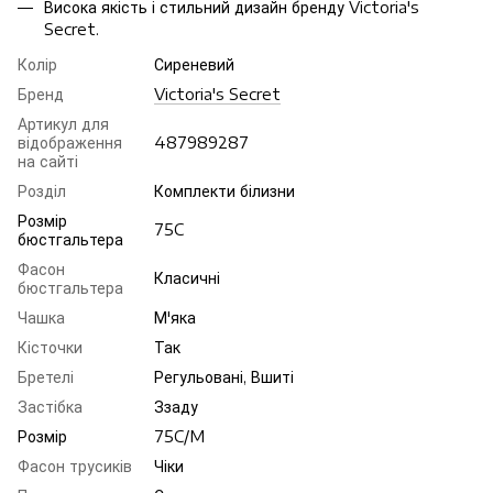
Висока якість і стильний дизайн бренду Victoria's
Secret.
Колір
Сиреневий
Бренд
Victoria's Secret
Артикул для
відображення
487989287
на сайті
Розділ
Комплекти білизни
Розмір
75C
бюстгальтера
Фасон
Класичні
бюстгальтера
Чашка
М'яка
Кісточки
Так
Бретелі
Регульовані, Вшиті
Застібка
Ззаду
Розмір
75C/M
Фасон трусиків
Чіки