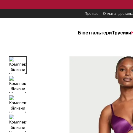
Перейти до основного контенту
Про нас
Оплата і доставк
Бюстгальтери
Трусики