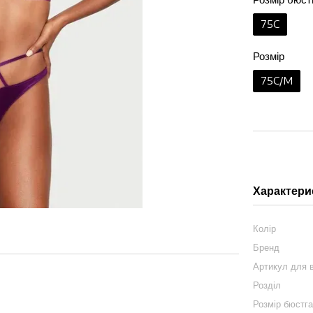
75C
Розмір
75C/M
Характери
Колір
Бренд
Артикул для в
Розділ
Розмір бюстг