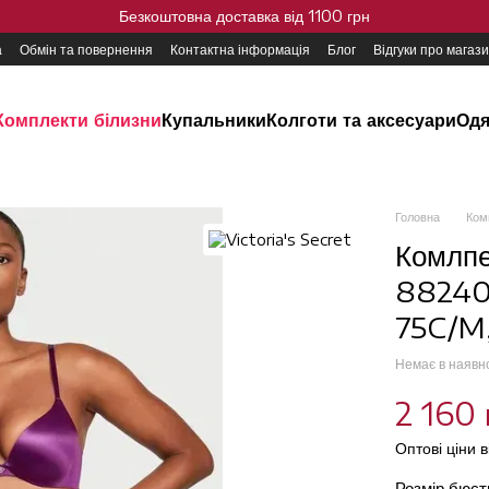
Безкоштовна доставка від 1100 грн
а
Обмін та повернення
Контактна інформація
Блог
Відгуки про магаз
Комплекти білизни
Купальники
Колготи та аксесуари
Одя
Головна
Ком
Комлпе
882400
75C/M
Немає в наявн
2 160 
Оптові ціни 
Розмір бюс