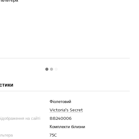
стики
Фіолетовий
Victoria's Secret
ідображення на сайті
88240006
Комплекти білизни
альтера
75C