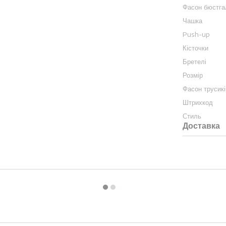
Фасон бюстга
Чашка
Push-up
Кісточки
Бретелі
Розмір
Фасон трусикі
Штрихкод
Стиль
Доставка