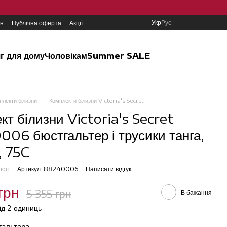
Укр
Рус
ин
Публічна оферта
Акції
г для дому
Чоловікам
Summer SALE
плекти білизни
Комплекти білизни Victoria's Secret
кт білизни Victoria's Secret
06 бюстгальтер і трусики танга,
, 75C
ості
Артикул: 88240006
Написати відгук
грн
5 355 грн
В бажання
від 2 одиниць
тгальтера