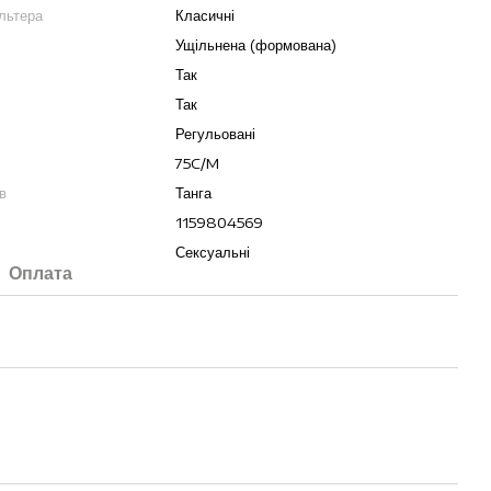
льтера
Класичні
Ущільнена (формована)
Так
Так
Регульовані
75C/M
в
Танга
1159804569
Сексуальні
Оплата