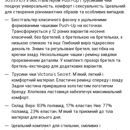
90599109 з бюстгальтером Push-Up і трусиками чіки
поєднує універсальність, комфорт і сексуальність. Ідеальний
для створення різноманітних образів та особливих випадків.
Бюстгальтер класичного фасону з ущільненими
формованими чашками Push-Up на кісточках.
Трансформується у 12 різних варіантів носіння:
класичний, без бретелей, з бретелькою на бретельках, з
низькою спинкою та інші. Глибокий виріз підкреслює
декольте. Знімні та регульовані бретелі, застібка на
крючки ззаду. Нескользящие чашки і ремінці завдяки
прорезиненим деталям. У комплекті прозорі бретелі та
бретель-екстендер для додаткових варіантів.
Трусики чіки Victoria’s Secret. М’який, легкий і
комфортний матеріал. Еластичні ремінці спереду і ззаду.
Задня частина прикрашена золотистим логотипом
бренду. Хлопкова ластовиця забезпечує максимальний
комфорт.
Склад: Верх: 83% поліамід, 17% еластан; Низ: 77%
поліамід, 23% еластан. М’який та приємний до тіла
матеріал для всього дня.
Ідеальний комплект для стильних, сміливих і