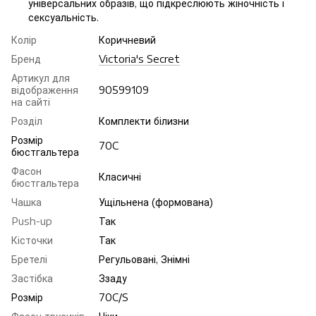
універсальних образів, що підкреслюють жіночність і
сексуальність.
Колір
Коричневий
Бренд
Victoria's Secret
Артикул для
відображення
90599109
на сайті
Розділ
Комплекти білизни
Розмір
70C
бюстгальтера
Фасон
Класичні
бюстгальтера
Чашка
Ущільнена (формована)
Push-up
Так
Кісточки
Так
Бретелі
Регульовані, Знімні
Застібка
Ззаду
Розмір
70C/S