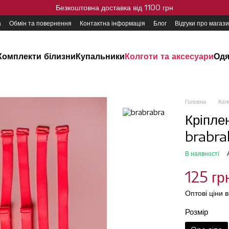
Безкоштовна доставка від 1100 грн
а
Обмін та повернення
Контактна інформація
Блог
Відгуки про магаз
Комплекти білизни
Купальники
Колготи та аксесуари
Одя
Головна
Кол
Кріпле
brabra
В наявності
125 гр
Оптові ціни 
Розмір