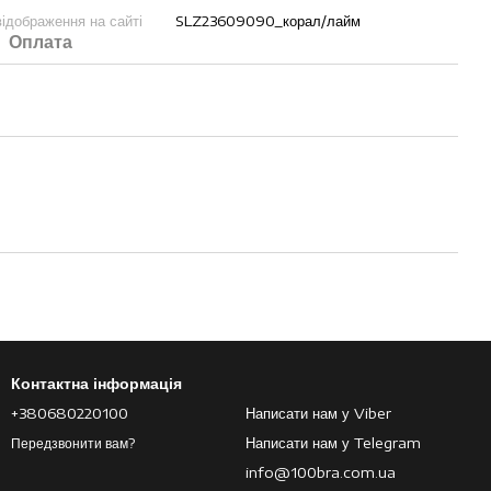
ідображення на сайті
SLZ23609090_корал/лайм
Оплата
Контактна інформація
+380680220100
Написати нам у Viber
Написати нам у Telegram
Передзвонити вам?
info@100bra.com.ua