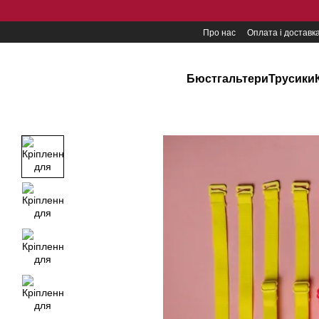
Перейти до основного контенту
Про нас
Оплата і доставк
Бюстгальтери
Трусики