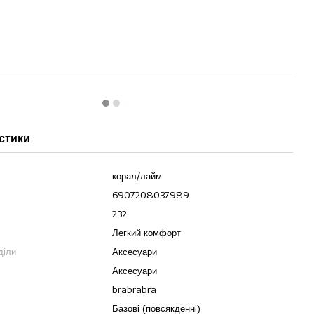
стики
корал/лайм
6907208037989
232
Легкий комфорт
діли
Аксесуари
Аксесуари
brabrabra
Базові (повсякденні)