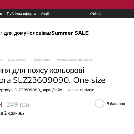
Укр
Рус
ин
Публічна оферта
Акції
г для дому
Чоловікам
Summer SALE
готи та аксесуари
Аксесуари
Аксесуари brabrabra
ння для поясу кольорові
bra SLZ23609090, One size
Артикул: SLZ23609090_корал/лайм
Написати відгук
н
249 грн
В бажання
від 2 одиниць