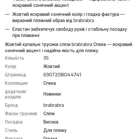
яскравий сонячний акцент
Жовтий яскравий сонячний колір і гладка фактура —
виразний пляжний образ від brabrabra
Еластан забезпечує свободу рухів і стабільну посадку
при плаванні
Жовтий купальні трусики сліпи brabrabra Спека — яскравий
сонячний акцент і надійна якість для пляжу.
Кількість
35
Колір
Жовтий
Штрихкод
6907208044741
Коллекция
Спека
додаткові
Новинки
розділи
Бренд
brabrabra
Фасон трусиків
Сліпи
Посадка
Висока
Стиль
Для пляжу
Фактура
Гладка