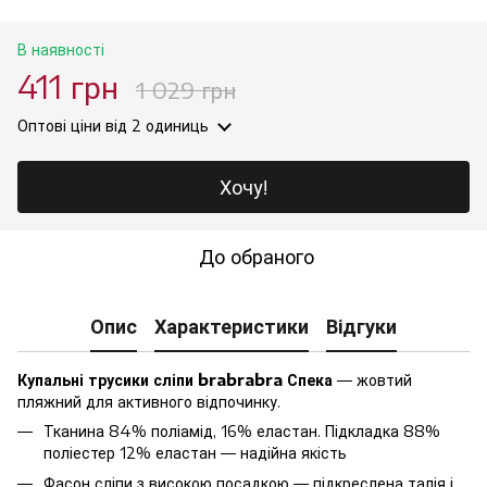
В наявності
411 грн
1 029 грн
Оптові ціни
від 2 одиниць
Хочу!
До обраного
Опис
Характеристики
Відгуки
Купальні трусики сліпи brabrabra Спека
— жовтий
пляжний для активного відпочинку.
Тканина 84% поліамід, 16% еластан. Підкладка 88%
поліестер 12% еластан — надійна якість
Фасон сліпи з високою посадкою — підкреслена талія і