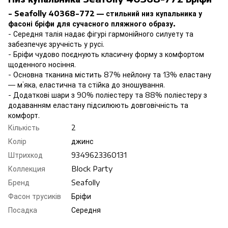
- Seafolly 40368-772 — стильний низ купальника у
фасоні бріфи для сучасного пляжного образу.
- Середня талія надає фігурі гармонійного силуету та
забезпечує зручність у русі.
- Бріфи чудово поєднують класичну форму з комфортом
щоденного носіння.
- Основна тканина містить 87% нейлону та 13% еластану
— м’яка, еластична та стійка до зношування.
- Додаткові шари з 90% поліестеру та 88% поліестеру з
додаванням еластану підсилюють довговічність та
комфорт.
Кількість
2
Колір
джинс
Штрихкод
9349623360131
Коллекция
Block Party
Бренд
Seafolly
Фасон трусиків
Бріфи
Посадка
Середня