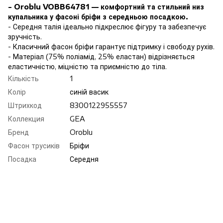
- Oroblu VOBB64781 — комфортний та стильний низ
купальника у фасоні бріфи з середньою посадкою.
- Середня талія ідеально підкреслює фігуру та забезпечує
зручність.
- Класичний фасон бріфи гарантує підтримку і свободу рухів.
- Матеріал (75% поліамід, 25% еластан) відрізняється
еластичністю, міцністю та приємністю до тіла.
Кількість
1
Колір
синій васик
Штрихкод
8300122955557
Коллекция
GEA
Бренд
Oroblu
Фасон трусиків
Бріфи
Посадка
Середня