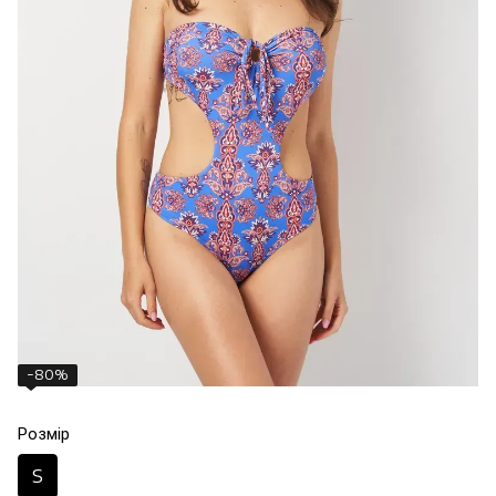
−80%
Розмір
S