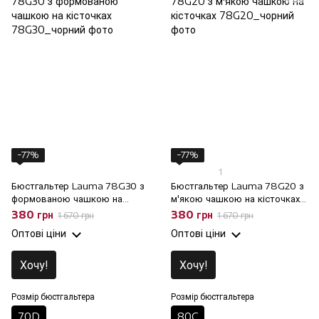
−77%
−77%
1
Бюстгальтер Lauma 78G30 з
Бюстгальтер Lauma 78G20 з
формованою чашкою на
м'якою чашкою на кісточках,
кісточках, 70D
80C
380 грн
380 грн
1 670 грн
1 670 грн
Оптові ціни
Оптові ціни
Хочу!
Хочу!
Розмір бюстгальтера
Розмір бюстгальтера
70D
80C