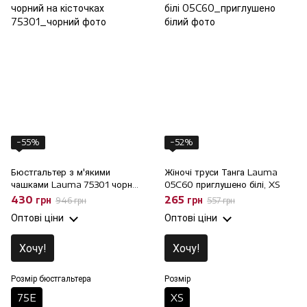
−55%
−52%
Бюстгальтер з м'якими
Жіночі труси Танга Lauma
чашками Lauma 75301 чорний
05C60 приглушено білі, XS
на кісточках, 75E
430 грн
265 грн
946 грн
557 грн
Оптові ціни
Оптові ціни
Хочу!
Хочу!
Розмір бюстгальтера
Розмір
75E
XS