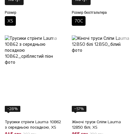
Розмір
Розмір бюстгальтера
XS
70C
−28%
−57%
Трусики стрінги Lauma 10B62
Жіночі труси Сліпи Lauma
з середньою посадкою, XS
12B50 білі, XS
145 грн
165 грн