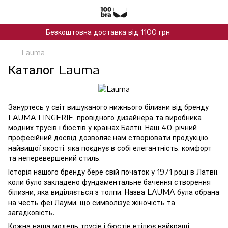
Безкоштовна доставка від 1100 грн
Lauma
Каталог Lauma
Зануртесь у світ вишуканого нижнього білизни від бренду
LAUMA LINGERIE, провідного дизайнера та виробника
модних трусів і бюстів у країнах Балтії. Наш 40-річний
професійний досвід дозволяє нам створювати продукцію
найвищої якості, яка поєднує в собі елегантність, комфорт
та неперевершений стиль.
Історія нашого бренду бере свій початок у 1971 році в Латвії,
коли було закладено фундаментальне бачення створення
білизни, яка виділяється з толпи. Назва LAUMA була обрана
на честь феї Лауми, що символізує жіночість та
загадковість.
Кожна наша модель трусів і бюстів втілює найкращі