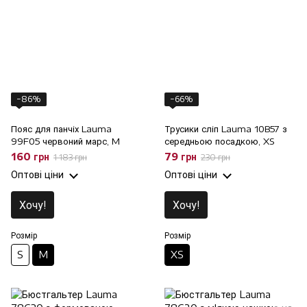
−86%
−66%
Пояс для панчіх Lauma
Трусики сліп Lauma 10B57 з
99F05 червоний марс, M
середньою посадкою, XS
160 грн
79 грн
1 183 грн
230 грн
Оптові ціни
Оптові ціни
Хочу!
Хочу!
Розмір
Розмір
S
M
XS