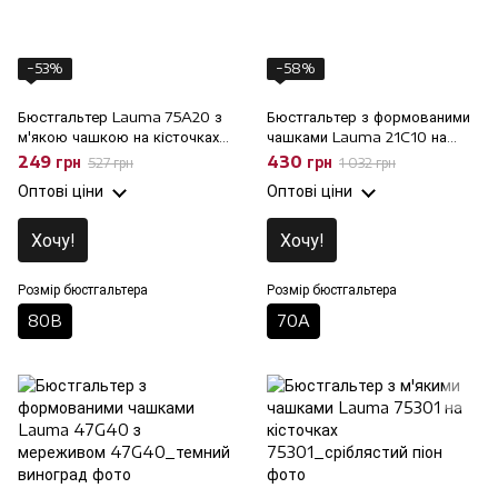
−53%
−58%
Бюстгальтер Lauma 75A20 з
Бюстгальтер з формованими
м'якою чашкою на кісточках,
чашками Lauma 21C10 на
80B
кісточках, 70A
249 грн
430 грн
527 грн
1 032 грн
Оптові ціни
Оптові ціни
Хочу!
Хочу!
Розмір бюстгальтера
Розмір бюстгальтера
80B
70A