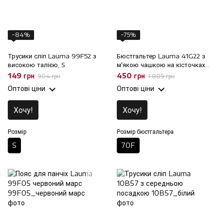
−84%
−75%
Трусики сліп Lauma 99F52 з
Бюстгальтер Lauma 41G22 з
високою талією, S
м'якою чашкою на кісточках,
70F
149 грн
450 грн
904 грн
1 809 грн
Оптові ціни
Оптові ціни
Хочу!
Хочу!
Розмір
Розмір бюстгальтера
S
70F