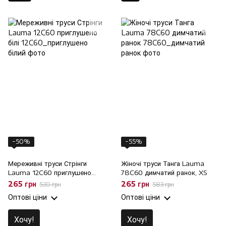
−50%
−55%
Мереживні труси Стрінги
Жіночі труси Танга Lauma
Lauma 12C60 приглушено
78C60 димчатий ранок, XS
білі, XS
265 грн
265 грн
530 грн
583 грн
Оптові ціни
Оптові ціни
Хочу!
Хочу!