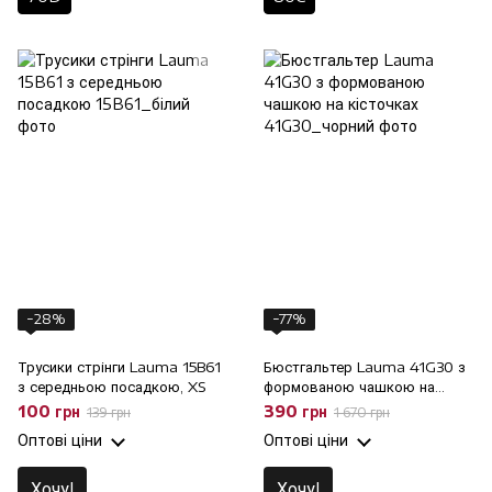
−28%
−77%
Трусики стрінги Lauma 15B61
Бюстгальтер Lauma 41G30 з
з середньою посадкою, XS
формованою чашкою на
кісточках, 70C
100 грн
390 грн
139 грн
1 670 грн
Оптові ціни
Оптові ціни
Хочу!
Хочу!