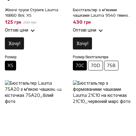
Жіночі труси Стрінги Lauma
Бюстгальтер з м'якими
16B60 білі, XS
чашками Lauma 9540 темно-
червоний на кісточках, 70C
125 грн
430 грн
250 грн
Оптові ціни
Оптові ціни
Хочу!
Хочу!
Розмір
Розмір бюстгальтера
XS
70C
70D
75B