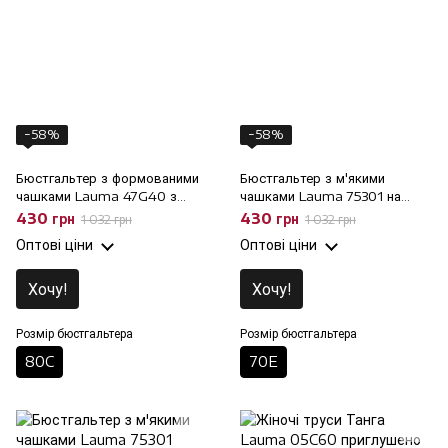
−58%
−58%
Бюстгальтер з формованими
Бюстгальтер з м'якими
чашками Lauma 47G40 з
чашками Lauma 75301 на
мереживом, 80C
кісточках, 70E
430 грн
430 грн
1 032 грн
1 032 грн
Оптові ціни
Оптові ціни
Хочу!
Хочу!
Розмір бюстгальтера
Розмір бюстгальтера
80C
70E