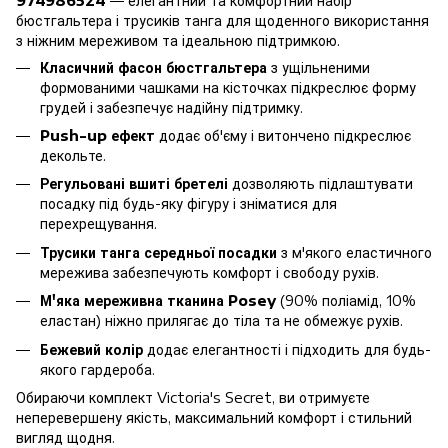
974986524
— елегантний та комфортний набір
бюстгальтера і трусиків танга для щоденного використання
з ніжним мереживом та ідеальною підтримкою.
Класичний фасон бюстгальтера
з ущільненими
формованими чашками на кісточках підкреслює форму
грудей і забезпечує надійну підтримку.
Push-up ефект
додає об'єму і витончено підкреслює
декольте.
Регульовані вшиті бретелі
дозволяють підлаштувати
посадку під будь-яку фігуру і зніматися для
перехрещування.
Трусики танга середньої посадки
з м'якого еластичного
мережива забезпечують комфорт і свободу рухів.
М'яка мереживна тканина Posey
(90% поліамід, 10%
еластан) ніжно прилягає до тіла та не обмежує рухів.
Бежевий колір
додає елегантності і підходить для будь-
якого гардероба.
Обираючи комплект Victoria's Secret, ви отримуєте
неперевершену якість, максимальний комфорт і стильний
вигляд щодня.