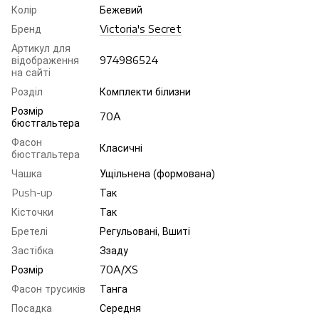
Колір
Бежевий
Бренд
Victoria's Secret
Артикул для
відображення
974986524
на сайті
Розділ
Комплекти білизни
Розмір
70A
бюстгальтера
Фасон
Класичні
бюстгальтера
Чашка
Ущільнена (формована)
Push-up
Так
Кісточки
Так
Бретелі
Регульовані, Вшиті
Застібка
Ззаду
Розмір
70A/XS
Фасон трусиків
Танга
Посадка
Середня