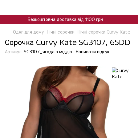
Безкоштовна доставка від 1100 грн
Одяг для дому
Нічні сорочки
Нічні сорочки Curvy Kate
Сорочка Curvy Kate SG3107, 65DD
Артикул:
SG3107_ягода з мiддю
Написати відгук