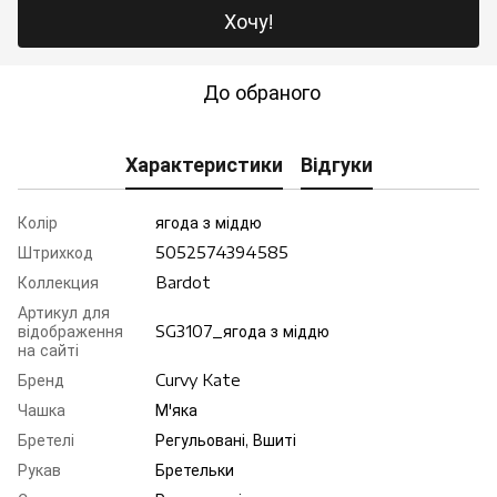
Хочу!
До обраного
Характеристики
Відгуки
Колір
ягода з мiддю
Штрихкод
5052574394585
Коллекция
Bardot
Артикул для
відображення
SG3107_ягода з мiддю
на сайті
Бренд
Curvy Kate
Чашка
М'яка
Бретелі
Регульовані, Вшиті
Рукав
Бретельки