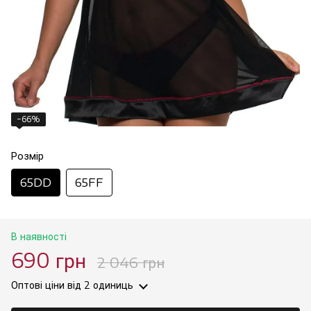
−66%
Розмір
65DD
65FF
В наявності
690 грн
2 046 грн
Оптові ціни
від 2 одиниць