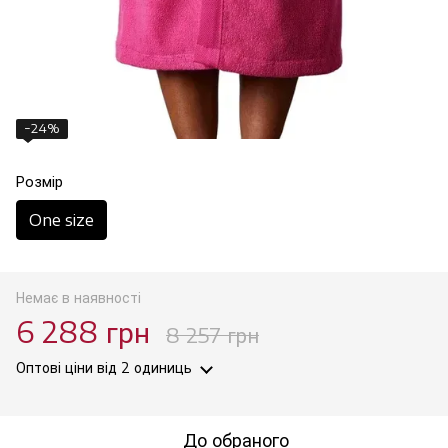
−24%
Розмір
One size
Немає в наявності
6 288 грн
8 257 грн
Оптові ціни
від 2 одиниць
До обраного