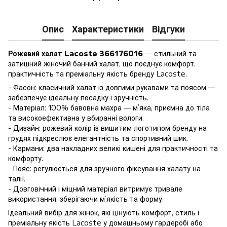
Опис
Характеристики
Відгуки
Рожевий халат Lacoste 366176016
— стильний та
затишний жіночий банний халат, що поєднує комфорт,
практичність та преміальну якість бренду Lacoste.
- Фасон: класичний халат із довгими рукавами та поясом —
забезпечує ідеальну посадку і зручність.
- Матеріал: 100% бавовна махра — м’яка, приємна до тіла
та високоефективна у вбиранні вологи.
- Дизайн: рожевий колір із вишитим логотипом бренду на
грудях підкреслює елегантність та спортивний шик.
- Кармани: два накладних великі кишені для практичності та
комфорту.
- Пояс: регулюється для зручного фіксування халату на
талії.
- Довговічний і міцний матеріал витримує тривале
використання, зберігаючи м’якість та форму.
Ідеальний вибір для жінок, які цінують комфорт, стиль і
преміальну якість Lacoste у домашньому гардеробі або