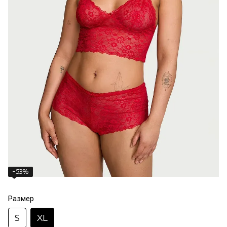
−53%
Размер
S
XL