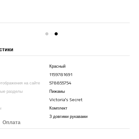
стики
Красный
1159781691
отображения на сайте
578855754
ные разделы
Пижамы
Victoria's Secret
ы
Комплект
З довгими рукавами
Оплата