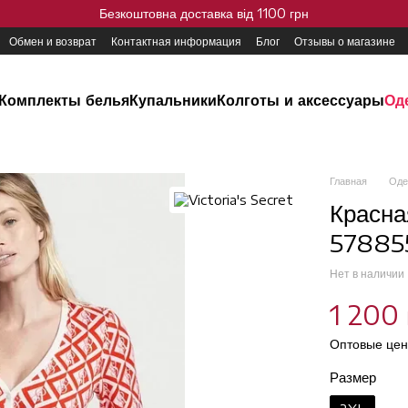
Безкоштовна доставка від 1100 грн
Обмен и возврат
Контактная информация
Блог
Отзывы о магазине
Комплекты белья
Купальники
Колготы и аксессуары
Од
Главная
Оде
Красна
578855
Нет в наличии
1 200 
Оптовые цен
Размер