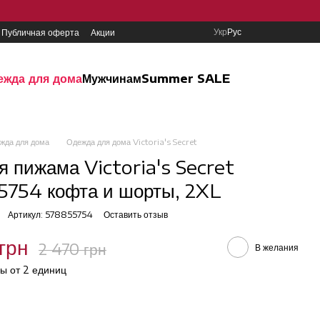
Укр
Рус
Публичная оферта
Акции
ежда для дома
Мужчинам
Summer SALE
жда для дома
Одежда для дома Victoria's Secret
я пижама Victoria's Secret
754 кофта и шорты, 2XL
Артикул: 578855754
Оставить отзыв
грн
2 470 грн
В желания
ы от 2 единиц