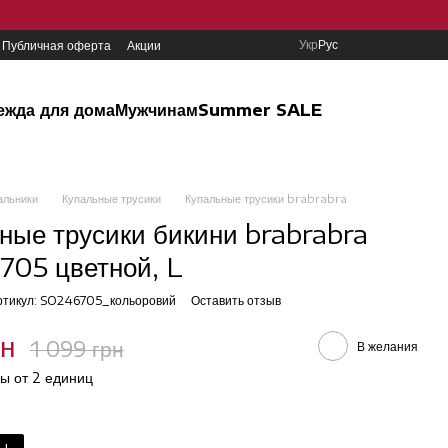
Укр
Рус
Публичная оферта
Акции
ежда для дома
Мужчинам
Summer SALE
альники
Купальные трусики
Купальные трусики brabrabra
ные трусики бикини brabrabra
05 цветной, L
ртикул: SO246705_кольоровий
Оставить отзыв
рн
1 099 грн
В желания
ы от 2 единиц