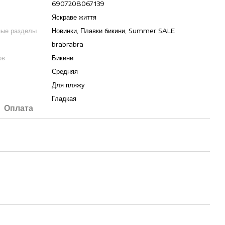
6907208067139
Яскраве життя
ные разделы
Новинки, Плавки бикини, Summer SALE
brabrabra
ов
Бикини
Средняя
Для пляжу
Гладкая
Оплата