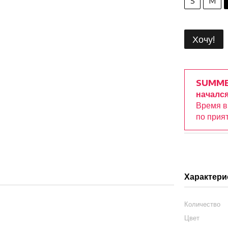
S
M
Хочу!
SUMME
начался
Время 
по прия
Характери
Количество
Цвет