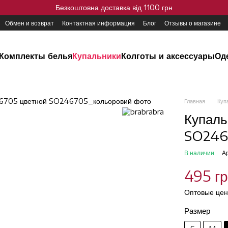
Безкоштовна доставка від 1100 грн
Обмен и возврат
Контактная информация
Блог
Отзывы о магазине
Комплекты белья
Купальники
Колготы и аксессуары
Од
Главная
Куп
Купаль
SO2467
В наличии
А
495 г
Оптовые цен
Размер