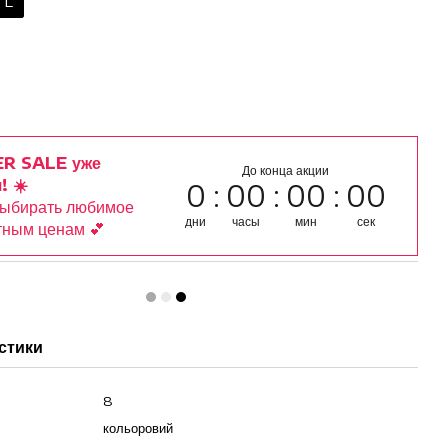
L
R SALE уже
До конца акции
! ☀️
0
00
00
00
выбирать любимое
дни
часы
мин
сек
тным ценам 💕
стики
8
кольоровий