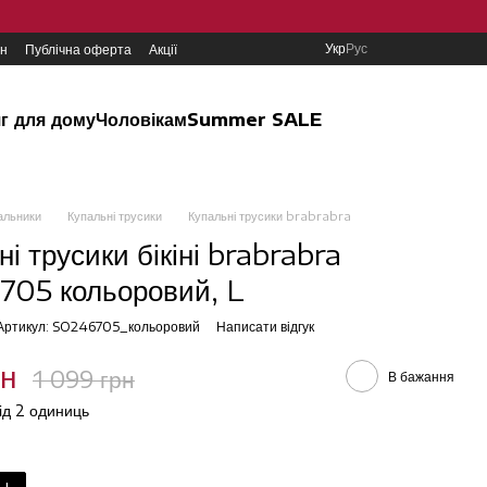
Укр
Рус
ин
Публічна оферта
Акції
г для дому
Чоловікам
Summer SALE
альники
Купальні трусики
Купальні трусики brabrabra
і трусики бікіні brabrabra
05 кольоровий, L
Артикул: SO246705_кольоровий
Написати відгук
рн
1 099 грн
В бажання
від 2 одиниць