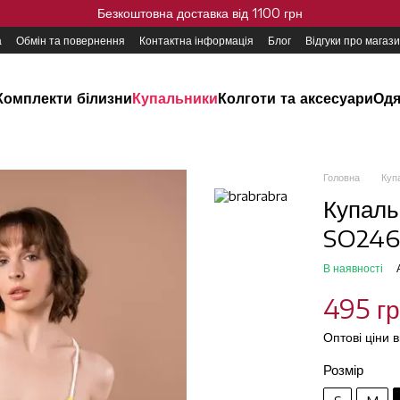
Безкоштовна доставка від 1100 грн
а
Обмін та повернення
Контактна інформація
Блог
Відгуки про магаз
Комплекти білизни
Купальники
Колготи та аксесуари
Одя
Головна
Куп
Купальн
SO2467
В наявності
495 г
Оптові ціни 
Розмір