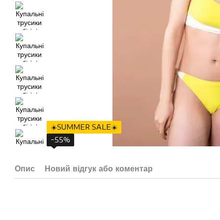
☀️SUMMER SALE☀️
−55%
Опис
Новий відгук або коментар