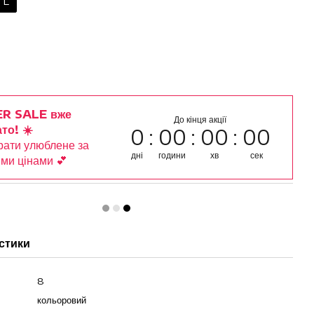
L
R SALE вже
До кінця акції
то! ☀️
0
00
00
00
рати улюблене за
дні
години
хв
сек
ми цінами 💕
стики
8
кольоровий