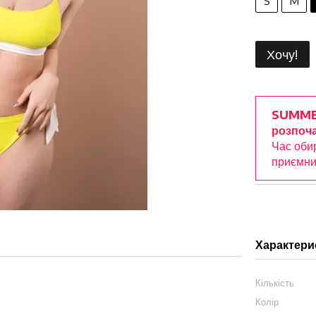
S
M
Хочу!
SUMME
розпоча
Час оби
приємни
Характери
Кількість
Колір