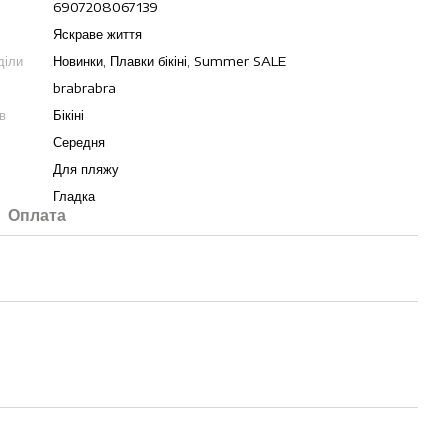
6907208067139
Яскраве життя
діли
Новинки, Плавки бікіні, Summer SALE
brabrabra
в
Бікіні
Середня
Для пляжу
Гладка
Оплата